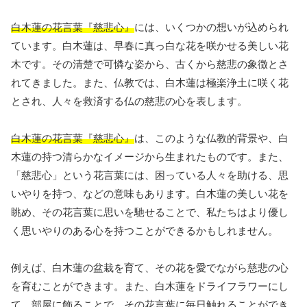
白木蓮の花言葉『慈悲心』
には、いくつかの想いが込められ
ています。白木蓮は、早春に真っ白な花を咲かせる美しい花
木です。その清楚で可憐な姿から、古くから慈悲の象徴とさ
れてきました。また、仏教では、白木蓮は極楽浄土に咲く花
とされ、人々を救済する仏の慈悲の心を表します。
白木蓮の花言葉『慈悲心』
は、このような仏教的背景や、白
木蓮の持つ清らかなイメージから生まれたものです。また、
「慈悲心」という花言葉には、困っている人々を助ける、思
いやりを持つ、などの意味もあります。白木蓮の美しい花を
眺め、その花言葉に思いを馳せることで、私たちはより優し
く思いやりのある心を持つことができるかもしれません。
例えば、白木蓮の盆栽を育て、その花を愛でながら慈悲の心
を育むことができます。また、白木蓮をドライフラワーにし
て、部屋に飾ることで、その花言葉に毎日触れることができ