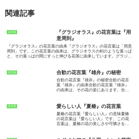
関連記事
『グラジオラス』の花言葉は『用
花言葉
意周到』
『グラジオラス』の花言葉の由来
『グラジオラス』の花言葉は「用意
周到」
です。この花言葉の由来は、グラジオラスの剣のような葉っぱ
と、その葉っぱの間にすっと伸びる花茎に由来しています。グラジオ
ラスの葉っぱは鋭く尖っていて、まるで剣のように見えます。そし
て、その葉っぱの間にすっと伸びる花茎は、まるで剣を振りかざして
いるかのようです。このグラジオラスの姿から、
「用意周到」
という
合歓の花言葉『雄弁』の秘密
花言葉
花言葉が付けられたと考えられています。
合歓の花言葉『雄弁』の秘密合歓の花言
葉『雄弁』の由来
合歓の花言葉『雄弁』
の由来は、その花の姿にあります。
合歓
の花は、細長い葉が合わさってできた羽
状複葉という葉の形をしています。この
葉が、人が両手を広げたときのように見
愛らしい人『夏椿』の花言葉
花言葉
えることから、『雄弁』という花言葉が
夏椿の花言葉『愛らしい人』の意味
夏椿
ついたといわれています。また、合歓の
の花言葉は『愛らしい人』です。この花
花は、夜になると葉を閉じます。これ
言葉は、夏椿の花の美しさや可憐さを表
は、他の植物が日光を浴びて光合成をし
しています。夏椿の花は、夏の間中咲き
ているときにも、合歓の花は葉を閉じて
続け、その花の色は白、ピンク、赤など
休んでいることを意味します。このこと
様々です。花の形も、一重咲き、八重咲