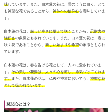
味
しています。また、白木蓮の花は、雪のように白く、とて
も神聖な花であることから、
神仏への信仰心
を意味していま
す。
白木蓮の花は、
厳しい寒さに耐えて咲く
ことから、
忍耐力や
強靭さ
の象徴ともされています。また、白木蓮の花は、春に
咲く花であることから、
新しい始まりや希望
の象徴ともされ
ています。
白木蓮の花は、春を告げる花として、人々に愛されていま
す。
その美しい花姿は、人々の心を癒し、勇気づけてくれま
す。
また、白木蓮の花は、仏教や神道においても、
神聖な花
として扱われています。
慈悲心とは？