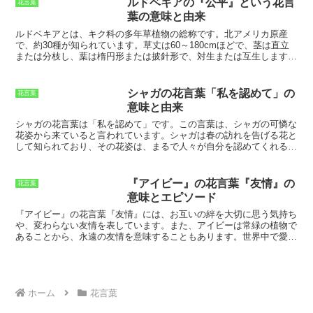
から、『雄弁』という花言葉がついたと
ルドベキアの『公平』という花言
花言葉
きなどがあり、その美しさに魅了される
もいわれています。合歓の花は、その花
葉の意味と由来
人は多くいます。夏椿の花は、人々が愛
の姿と生態から、『雄弁』という花言葉
する人のために贈られる花として人気が
ルドベキアとは
、キク科の多年草植物の総称です。北アメリカ原産
がつけられたのです。
あります。夏椿の花を贈られた人は、そ
で、約30種が知られています。草丈は60～180cmほどで、茎は直立
の花言葉を知って、贈り主の想いを理解
または分枝し、葉は楕円形または披針形で、対生または互生します。
することができるでしょう。
花期は5～10月で、花色は黄色、オレンジ色、赤色などがあります。
花の形は、中心部に筒状花が密集し、その周りを舌状花が放射状に囲
む頭状花序です。ルドベキアは、花壇や切り花、ドライフラワーとし
シャガの花言葉「私を認めて」の
花言葉
て広く利用されています。
意味と由来
シャガの花言葉は「私を認めて」です。この言葉は、シャガの可憐な
花姿から来ていると言われています。
シャガは春の訪れを告げる花と
して知られており、その花姿は、まるで人々が自分を認めてくれるよ
うに訴えているようにも見えます。
また、シャガは丈夫で育てやすい
花であり、どんな場所でも育つことから、
「どんな自分でも認めてほ
しい」という願いが込められている
とも言われています。
『アイビー』の花言葉『友情』の
花言葉
意味とエピソード
『アイビー』の花言葉『友情』には、お互いの絆を大切に思う気持ち
や、変わらない友情を表しています。
また、アイビーは常緑の植物で
あることから、永遠の友情を意味することもあります。世界中で愛さ
れている花言葉であり、
友情を表現するのに最適な花です。
『アイビ
ー』は壁や木などにくっつきながら成長していく植物です。この様子
から、どんな困難にも負けずに支え合う友情を表していると言われて
います。
また、『アイビー』は緑の葉が美しいことから、若々しさや
生命力といった意味も持ち合わせています。
ホーム
花言葉