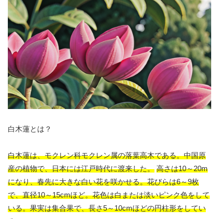
白木蓮とは？
白木蓮は、モクレン科モクレン属の落葉高木である。中国原
産の植物で、日本には江戸時代に渡来した。
高さは10～20m
になり、春先に大きな白い花を咲かせる。花びらは6～9枚
で、直径10～15cmほど。花色は白または淡いピンク色をして
いる。果実は集合果で、長さ5～10cmほどの円柱形をしてい