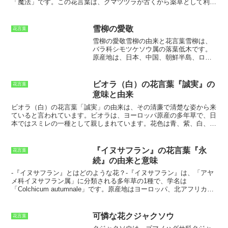
「魔法」です。この花言葉は、クマツヅラが古くから薬草として利用
されてきたことからきています。
クマツヅラは、ヨーロッパでは「イ
ブニング・プリムローズ」と呼ばれています。これは、クマツヅラの
花が夕方から夜にかけて咲くことに由来しています。クマツヅラの花
雪柳の愛敬
花言葉
は、独特の甘い香りを放ち、夜間の昆虫を誘き寄せます。
クマツヅラ
雪柳の愛敬
雪柳の由来と花言葉
雪柳は、
は、薬草としてだけでなく、食用としても利用されています。クマツ
バラ科シモツケソウ属の落葉低木です。
ヅラの葉や花は、サラダや炒め物などの料理に使用することができま
原産地は、日本、中国、朝鮮半島、ロシ
す。また、クマツヅラの種子から抽出されるオイルは、化粧品や健康
ア極東部です。日本では、北海道から九
食品として利用されています。
クマツヅラは、育てやすい花なので、
州まで分布しています。雪柳は、早春に
初心者でも栽培することができます。日当たりの良い場所を好み、水
白く小さな花を咲かせます。花は、枝先
はけのよい土壌で育てるのが適しています。クマツヅラは、春から秋
ビオラ（白）の花言葉『誠実』の
花言葉
に集まって咲きます。雪柳の花言葉は、
にかけて花を咲かせます。花が咲き終わったら、株元から切り戻すこ
意味と由来
「愛嬌」「可憐」「清楚」です。花言葉
とで、次の花の開花を促すことができます。
は、雪柳の愛らしい花姿に由来していま
ビオラ（白）の花言葉「誠実」の由来
は、その清廉で清楚な姿から来
す。雪柳は、庭木や生垣として人気のあ
ていると言われています。ビオラは、ヨーロッパ原産の多年草で、日
る植物です。また、花材としても利用さ
本ではスミレの一種として親しまれています。花色は青、紫、白、黄
れます。雪柳は、丈夫で育てやすい植物
色などがあり、白色のビオラは特に「誠実」の花言葉を持っていま
です。日当たりと水はけの良い場所で育
す。ビオラは、古くからヨーロッパで親しまれてきた花で、ギリシャ
てると、よく育ちます。また、剪定にも
神話にも登場します。ギリシャ神話の愛の女神アフロディーテが、恋
『イヌサフラン』の花言葉『永
花言葉
強いため、樹形を整えやすいです。雪柳
人であるアドニスの死を悲しんで流した涙がビオラの花になったとい
続』の由来と意味
は、春先に白い花を咲かせ、初夏には緑
う伝説があります。このため、ビオラは「愛」や「悲しみ」の花言葉
の葉が茂り、秋には紅葉します。雪柳
も持っています。日本では、ビオラは江戸時代に渡来し、観賞用とし
-
『イヌサフラン』とはどのような花？
-『イヌサフラン』は、「アヤ
は、四季折々楽しめる美しい植物です。
て栽培されるようになりました。明治時代以降には、西洋文化の影響
メ科イヌサフラン属」に分類される多年草の1種で、学名は
を受けて、花壇や寄せ植えに広く用いられるようになりました。現
「Colchicum autumnale」です。原産地はヨーロッパ、北アフリカ、
在、ビオラは、その花色の豊富さと育てやすさから、初心者にも人気
西アジアで、日本には古くから渡来し、全国の山野や路傍に自生して
の花となっています。
います。『イヌサフラン』は、秋に開花する花であり、その花色は、
紫、白、ピンク、黄などがあります。花の形は、漏斗状で、花びらの
可憐な花クジャクソウ
花言葉
枚数は6枚です。花の中心部には、鮮やかな黄色の雄しべがあり、そ