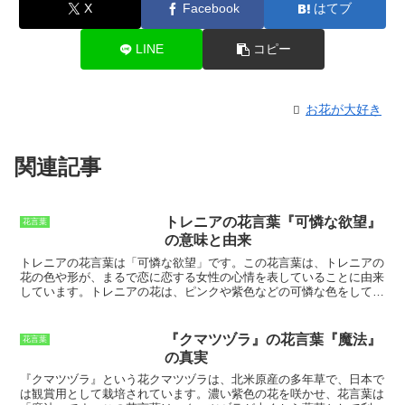
X
Facebook
はてブ
LINE
コピー
お花が大好き
関連記事
トレニアの花言葉『可憐な欲望』
花言葉
の意味と由来
トレニアの花言葉は「可憐な欲望」です。この花言葉は、トレニアの
花の色や形が、まるで恋に恋する女性の心情を表していることに由来
しています。
トレニアの花は、ピンクや紫色などの可憐な色をしてお
り、花の形はハート型をしています。まるで、恋に恋する女性が、愛
しい人に想いを届けるために、必死にハートを形作っているようで
す。
また、トレニアの花は、とても小さく、儚げな印象も与えます。
『クマツヅラ』の花言葉『魔法』
花言葉
まるで、恋に恋する女性の心情が、はかなく、移ろいやすいものであ
の真実
ることを表しているかのようです。
『クマツヅラ』という花
クマツヅラは、北米原産の多年草で、日本で
は観賞用として栽培されています。濃い紫色の花を咲かせ、花言葉は