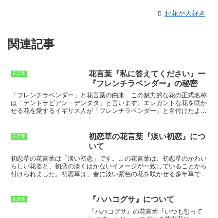
お花が大好き
関連記事
花言葉『私に答えてください』ー
花言葉
『フレンチラベンダー』の秘密
「フレンチラベンダー」と花言葉の由来
この魅力的な花の正式名称
は「デントラビアン・デンタタ」と言います。エレガントな花を咲か
せる花を愛するイギリス人が「フレンチラベンダー」と名付けたよう
です。そのため、「フレンチラベンダー」は別名として「エレガン
ト・デントラビアン」と呼ばれています。「フレンチラベンダー」
は、地中海沿岸地域原産のシソ科の多年草です。フランスでは「エル
初恋草の花言葉『淡い初恋』につ
花言葉
ブ・ダモール」、つまり「愛のハーブ」と呼ばれているそうです。紫
いて
色と白の斑が入った花弁が特徴的で、淡い紫色の花を咲かせます。そ
の花言葉は「私に答えてください」です。 「私に答えてください」
初恋草の花言葉は「淡い初恋」です。
この花言葉は、初恋草のかわい
という花言葉は、この花がヨーロッパで愛の告白に使われていたこと
らしい花姿と、初恋の淡くはかないイメージが一致していることから
に由来しています。恋人がこの花を贈ると、「私の愛を受け入れてく
付けられました。初恋草は、春に淡い紫色の花を咲かせる多年草で
ださい」というメッセージが込められています。また、この花は幸せ
す。花は小さく、花弁は5枚に分かれています。初恋草は、山野や路
と繁栄の象徴ともされており、結婚式や誕生日のお祝いにも使われて
傍などに自生しています。
初恋草の花言葉「淡い初恋」は、初恋の淡
います。
くはかないイメージをよく表しています。
初恋は、誰にとっても特別
『ハハコグサ』について
花言葉
なものです。それは、初めて人を好きになったときのことです。初恋
『ハハコグサ』の花言葉『いつも想って
は、甘酸っぱく、切なく、そしてかけがえのないものです。しかし、