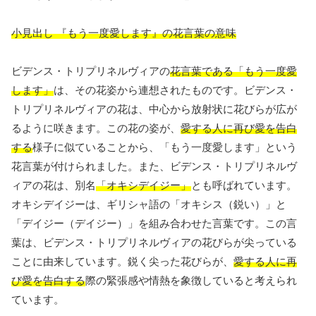
小見出し 『もう一度愛します』の花言葉の意味
ビデンス・トリプリネルヴィアの
花言葉である「もう一度愛
します」
は、その花姿から連想されたものです。ビデンス・
トリプリネルヴィアの花は、中心から放射状に花びらが広が
るように咲きます。この花の姿が、
愛する人に再び愛を告白
する
様子に似ていることから、「もう一度愛します」という
花言葉が付けられました。また、ビデンス・トリプリネルヴ
ィアの花は、別名
「オキシデイジー」
とも呼ばれています。
オキシデイジーは、ギリシャ語の「オキシス（鋭い）」と
「デイジー（デイジー）」を組み合わせた言葉です。この言
葉は、ビデンス・トリプリネルヴィアの花びらが尖っている
ことに由来しています。鋭く尖った花びらが、
愛する人に再
び愛を告白する
際の緊張感や情熱を象徴していると考えられ
ています。