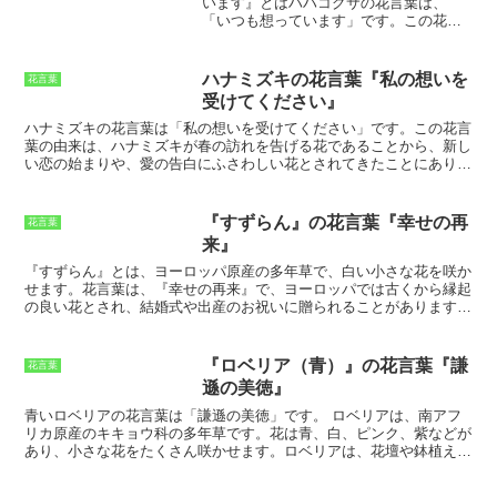
います』とは
ハハコグサの花言葉は、
初恋はたいていはかないものです。それは、時間が経つにつれて、そ
「いつも想っています」です。この花言
の淡い思い出となってしまいます。
初恋草の花言葉「淡い初恋」は、
葉には、母親が子供をいつも想っている
初恋の淡くはかないイメージを思い出させてくれます。
それは、初恋
という母性愛を表しています。ハハコグ
の甘酸っぱさと切なさを思い出させてくれます。そして、初恋の思い
サは、春の野原に咲く可憐な花で、白い
出は、決して忘れることができません。
ハナミズキの花言葉『私の想いを
花言葉
花びらが清楚な印象を与えます。また、
受けてください』
ハハコグサは、別名「コハコグサ」とも
呼ばれ、古くから日本の野山に自生して
ハナミズキの花言葉は「私の想いを受けてください」
です。この花言
います。この花は、俳句や短歌にも詠ま
葉の由来は、ハナミズキが春の訪れを告げる花であることから、新し
れ、日本人に親しまれてきた花です。ハ
い恋の始まりや、愛の告白にふさわしい花とされてきたことにありま
ハコグサの花言葉「いつも想っていま
す。ハナミズキは、北アメリカ原産の落葉高木で、日本には明治時代
す」は、母親が子供をいつも想っている
に導入されました。ハナミズキは、初夏に白い花を咲かせ、その花は
という母性愛を表しています。この花言
淡いピンク色を帯びています。ハナミズキは、その美しい花姿から、
『すずらん』の花言葉『幸せの再
花言葉
葉は、母親への感謝や愛を伝えるのにぴ
庭木や公園樹として人気のある花木です。ハナミズキの花言葉は、
来』
ったりな花言葉です。
「私の想いを受けてください」以外にも、「純潔」「清純」「無垢」
などがあります。ハナミズキの花は、その美しさから、花束やフラワ
『すずらん』とは、ヨーロッパ原産の多年草で、白い小さな花を咲か
ーアレンジメントなどに使用されることもあります。
せます。花言葉は、『幸せの再来』で、ヨーロッパでは古くから縁起
の良い花とされ、結婚式や出産のお祝いに贈られることがあります。
また、スズランは、フランスの国花でもあり、5月1日は『スズラン
の日』とされ、スズランの花を贈り合う習慣があります。
スズランの
花は、鐘の形をしており、純白で清楚な印象があります。花言葉の
『ロベリア（青）』の花言葉『謙
花言葉
『幸せの再来』は、スズランの花が幸せを運んでくるという言い伝え
遜の美徳』
に由来しています。スズランは、春先に咲く花なので、冬の間の寒さ
から逃れて、春が来たことを告げる花として親しまれています。
スズ
青いロベリアの花言葉は「謙遜の美徳」です。
ロベリアは、南アフ
ランは、日本でも人気のある花で、切り花や鉢植えとして出回ってい
リカ原産のキキョウ科の多年草です。花は青、白、ピンク、紫などが
ます。スズランの育て方は比較的簡単で、日当たりの良い場所と水は
あり、小さな花をたくさん咲かせます。ロベリアは、花壇や鉢植え、
けの良い土壌を好むので、初心者でも育てやすい花です。スズランの
ハンギングバスケットなどで楽しむことができます。ロベリアの花言
花は、観賞用としてだけでなく、アロマテラピーや薬としても利用さ
葉は、
謙虚で慎ましい美しさ
を意味しています。ロベリアは、小さな