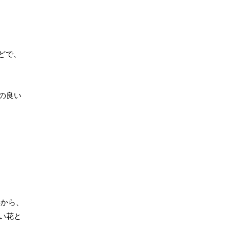
どで、
の良い
姿から、
い花と