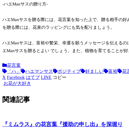
-ハエManサスの贈り方-
ハエManサスを贈る際には、花言葉を知った上で、贈る相手の好
を贈る際には、花束のラッピングにも気を配りましょう。
ハエManサスは、富裕や繁栄、幸運を願うメッセージを伝える
エManサスを贈るとよい でしょう。また、植物を育てることが
花言葉
「ハ」
ハエマンサス
ポジティブ
好ましい
富裕
花
X
Facebook
はてブ
LINE
コピー
お花が大好き
関連記事
『ミムラス』の花言葉『援助の申し出』を深堀り