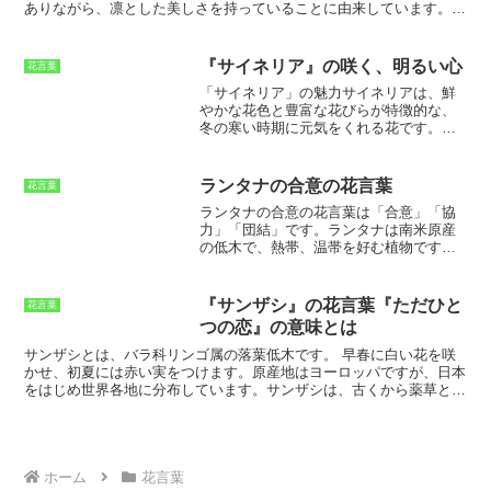
ありながら、凛とした美しさを持っていることに由来しています。ム
ラサキハナナの花は、早春から春にかけて、一面に咲き誇ります。そ
の様子は、まるで紫色のじゅうたんのよう。その美しさは、人々を魅
了し、多くの人々に愛される花となっています。また、ムラサキハナ
『サイネリア』の咲く、明るい心
花言葉
ナは、丈夫で育てやすい花としても知られています。花壇や鉢植えな
「サイネリア」の魅力
サイネリアは、鮮
ど、さまざまな場所で栽培することができます。ムラサキハナナは、
やかな花色と豊富な花びらが特徴的な、
その美しさだけでなく、花言葉の「聡明」のように、知性や学問を表
冬の寒い時期に元気をくれる花です。花
す花としても知られています。そのため、受験生や学生など、学業成
の冬眠に当てはまる厳しい時期に、鮮や
就を願う人々に贈られる花としても人気があります。
かな色とりどりの花と香りで楽しめま
す。色のレパートリーが広く、鮮やかな
ランタナの合意の花言葉
花言葉
赤色、ピンク色、白色、青色など、豊富
ランタナの合意の花言葉
は「
合意
」「
協
な色相とグラデーションがあります。花
力
」「
団結
」です。ランタナは南米原産
びらの縁に丸みがあり、柔らかい印象を
の低木で、熱帯、温帯を好む植物です。
与えます。サイネリアは、育てやすく、
鮮やかな花を咲かせ、その色は赤、オレ
花期が長いのも魅力です。日当たりと水
ンジ、黄色、紫、白などさまざまです。
はけの良い場所で育てれば、長期間花を
ランタナは耐暑性、耐寒性に優れてお
楽しむことができます。また、病害虫に
『サンザシ』の花言葉『ただひと
花言葉
り、育てやすい植物です。また、花が長
強く、初心者でも育てやすい花です。サ
つの恋』の意味とは
期間咲き続けるため、観賞用としても人
イネリアは、花壇やプランターの他、切
気があります。ランタナの名前は、ギリ
サンザシとは、バラ科リンゴ属の落葉低木です。
早春に白い花を咲
り花としても楽しむことができます。花
シャ語の「
lanthan
」に由来します。
かせ、初夏には赤い実をつけます。原産地はヨーロッパですが、日本
束やアレンジメントに入れても華やか
「
lanthan
」とは「
隠す
」という意味で、
をはじめ世界各地に分布しています。サンザシは、古くから薬草とし
で、長く楽しんでもらえるでしょう。サ
これはランタナの花が咲くと他の花が隠
て利用されてきました。果実には、ビタミンCやポリフェノールが豊
イネリアは、寒い時期に元気をくれる花
れてしまうことからきています。ランタ
富に含まれており、心臓病や高血圧の予防に効果があるといわれてい
です。その鮮やかな花色と豊富な花びら
ナは古くから薬草として用いられてきま
ます。また、花には、鎮静作用や抗菌作用があるといわれています。
は、見る人を明るくしてくれます。育て
した。ランタナの花や葉には抗菌、抗炎
日本には、江戸時代初期に中国から持ち込まれたといわれています。
やすく、花期が長いのも魅力です。ぜ
症作用があり、風邪や腹痛などの症状を
日本各地で見られますが、特に東北地方に多く分布しています。
ホーム
花言葉
ひ、サイネリアを育てて、寒い冬の季節