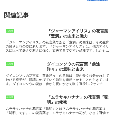
関連記事
『ジャーマンアイリス』の花言葉
花言葉
『豊満』の由来と魅力
『ジャーマンアイリス』の花言葉である『豊満』の由来は、その生育
の良さと花の姿にあります。『ジャーマンアイリス』は、他のアイリ
スに比べて暑さや寒さに強く、丈夫で育てやすい品種です。しかも、
花は大きく、とても華やかです。その姿が「豊満で健康」に見えるこ
とから、『豊満』という花言葉がつけられました。
『ジャーマンアイ
リス』は、春から夏にかけて、さまざまな色の花を咲かせます。花の
ダイコンソウの花言葉「前途
花言葉
色は、青、紫、黄、白など、多種多様です。また、花びらに斑が入っ
洋々」の意味と由来
ていたり、縁が波打っていたりする品種もあります。花の姿は、大き
く華やかで、とても見応えがあります。
ダイコンソウの花言葉「前途洋々」の意味は、花が長く枝分かれして
伸びる様子が、順調に伸びていく前途を連想させることからきていま
す。
ダイコンソウの花は、春から夏にかけて咲く直径1～2センチの
小さな白い花です。花は長く枝分かれして伸びる花茎の先に付き、花
房状になります。花弁は4枚で、白色または淡紅色をしています。ダ
イコンソウは、山野や林縁、路傍など日当たりの良い場所に生息する
「ムラサキハナナ」の花言葉『聡
花言葉
多年草です。日本全土に分布しており、北海道から九州まで見ること
明』の秘密
ができます。ダイコンソウは、民間薬としても利用されており、根を
乾燥させたものは利尿剤や解熱剤として用いられています。
ムラサキハナナの花言葉『聡明』とは？
ムラサキハナナの花言葉は
「聡明」です。この花言葉は、ムラサキハナナの花が、小さく可憐で