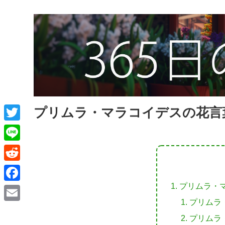
プリムラ・マラコイデスの花言
T
w
L
i
i
R
t
n
e
プリムラ・
F
t
e
d
プリムラ
a
e
E
d
プリムラ
c