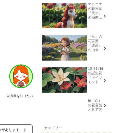
マロニエ
の花言葉
『天才』
の由来と
意味
『麻』の
花言葉
『運命』
の由来と
意味
10月17日
の誕生花
『ダイヤ
モンドリ
リー(花言
葉→また
会う日を
花言葉を知りたい
楽しみ
椿（白）
に、忍
の花言葉
耐、箱入
と育て方
り娘)』に
ついて
カテゴリー
象があります。ま