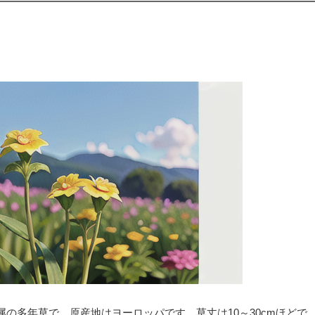
の多年草で、原産地はヨーロッパです。草丈は10～30cmほどで