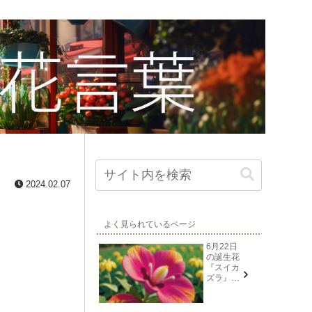
2024.02.07
よく見られているページ
6月22日
の誕生花
『スイカ
ズラ』花
言葉と由
来