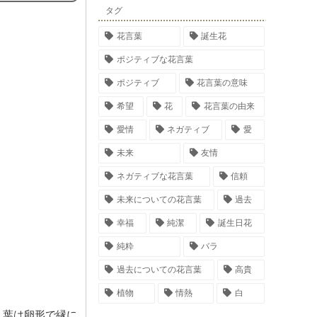
タグ
花言葉
誕生花
ポジティブな花言葉
ポジティブ
花言葉の意味
希望
花
花言葉の由来
愛情
ネガティブ
愛
未来
友情
ネガティブな花言葉
信頼
未来についての花言葉
過去
幸福
純潔
誕生日花
純粋
バラ
過去についての花言葉
高貴
植物
情熱
白
、葉は卵形で縁に