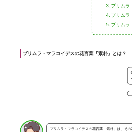
r
m
i
プリムラ
e
a
t
プリムラ
b
i
プリムラ
o
l
o
k
プリムラ・マラコイデスの花言葉『素朴』とは？
プリムラ・マラコイデスの花言葉「素朴」は、その