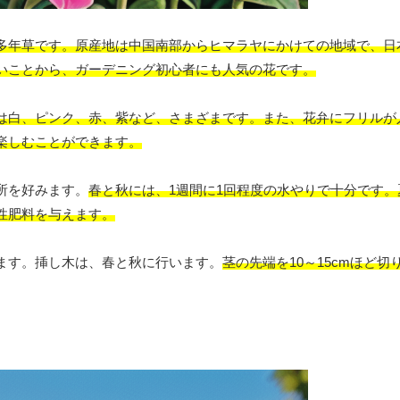
多年草です。原産地は中国南部からヒマラヤにかけての地域で、日
いことから、ガーデニング初心者にも人気の花です。
は白、ピンク、赤、紫など、さまざまです。また、花弁にフリルが
楽しむことができます。
所を好みます。
春と秋には、1週間に1回程度の水やりで十分です
性肥料を与えます。
ます。挿し木は、春と秋に行います。
茎の先端を10～15cmほど