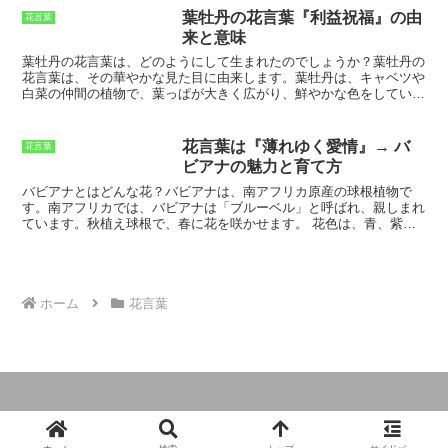
側が白色であり、これが花に透明感を与
でなく、『不屈の精神』や『自立心』という意味も含まれています。
葉牡丹の花言葉『利益祝福』の由
花言葉
えています。花菖蒲の美しさは、花の色
アザミの花言葉は、人生の困難に立ち向かい、独立した存在として生
来と意味
と形が組み合わさって生み出されていま
きることを願う人へのエールでもあります。
す。
葉牡丹の花言葉は、どのようにして生まれたのでしょうか？
葉牡丹の
花言葉は、その華やかな見た目に由来します。葉牡丹は、キャベツや
白菜の仲間の植物で、葉っぱが大きく広がり、鮮やかな色をしていま
す。この葉っぱが、お金がどんどん増えていく様子を連想させたこと
から、「利益祝福」という花言葉が付けられたのです。
また、葉牡丹
は、冬でも枯れることなく、緑の葉っぱを保ち続けます。このことか
花言葉は『薄れゆく愛情』→ バ
花言葉
ら、葉牡丹は、生命力と強さを象徴する花とされ、縁起の良い花とさ
ビアナの魅力と育て方
れています。葉牡丹は、その花言葉と縁起の良さから、お正月の飾り
花として人気があります。お正月に葉牡丹を飾ることで、一年間の利
バビアナとはどんな花？
バビアナは、南アフリカ原産の球根植物で
益と幸せを願う気持ちを込められます。
す。南アフリカでは、バビアナは「ブルーベル」と呼ばれ、親しまれ
ています。秋植え球根で、春に花を咲かせます。
花色は、青、紫、
白、ピンクなどがあり、花弁に白色が入る花もあります。花は、直径
2～3cmほどで、房状に咲きます。開花期は、3～5月で、花持ちは1
～2週間程度です。
バビアナは、耐寒性が強く、-5℃程度まで耐える
ことができます。また、乾燥にも強く、水やりは控えめでも大丈夫で
す。日当たりと水はけの良い場所を好みます。球根は、9～10月に植
ホーム
花言葉
え付けます。植え付けの深さは、球根の2～3倍です。
バビアナは、
花壇や鉢植えで楽しむことができます。花言葉は、「薄れゆく愛情」
ですが、花壇や鉢植えで楽しむことができます。花言葉は、「薄れゆ
く愛情」ですが、花壇や鉢植えで楽しむことができます。花言葉は、
「薄れゆく愛情」ですが、花壇や鉢植えで楽しむことができます。花
言葉は、「薄れゆく愛情」ですが、花壇や鉢植えで楽しむことができ
ます。花言葉は、「薄れゆく愛情」ですが、花壇や鉢植えで楽しむこ
とができます。
© 2024 365日の誕生花と全ての花言葉.