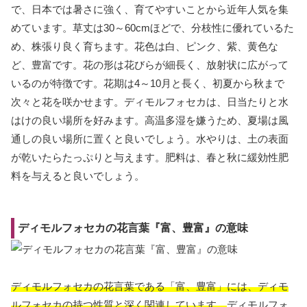
で、日本では暑さに強く、育てやすいことから近年人気を集
めています。草丈は30～60cmほどで、分枝性に優れているた
め、株張り良く育ちます。花色は白、ピンク、紫、黄色な
ど、豊富です。花の形は花びらが細長く、放射状に広がって
いるのが特徴です。花期は4～10月と長く、初夏から秋まで
次々と花を咲かせます。ディモルフォセカは、日当たりと水
はけの良い場所を好みます。高温多湿を嫌うため、夏場は風
通しの良い場所に置くと良いでしょう。水やりは、土の表面
が乾いたらたっぷりと与えます。肥料は、春と秋に緩効性肥
料を与えると良いでしょう。
ディモルフォセカの花言葉『富、豊富』の意味
ディモルフォセカの花言葉である「富、豊富」には、ディモ
ルフォセカの持つ性質と深く関連しています。
ディモルフォ