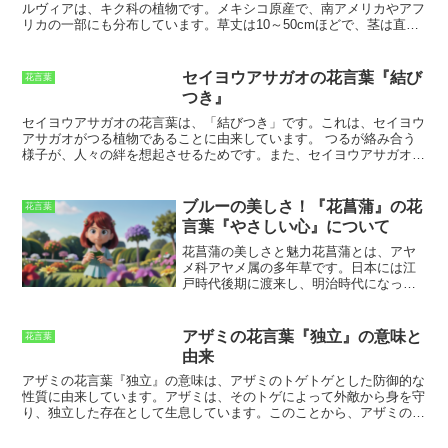
ルヴィアは、キク科の植物です。
メキシコ原産で、南アメリカやアフ
リカの一部にも分布しています。
草丈は10～50cmほどで、茎は直立
または斜上します。葉は3～7枚の裂片に分かれており、縁は鋸歯状
です。
花期は4～10月で、黄色の頭状花を咲かせます。花言葉は「も
う一度愛します」です。
セイヨウアサガオの花言葉『結び
花言葉
つき』
セイヨウアサガオの花言葉は、「結びつき」です。これは、セイヨウ
アサガオがつる植物であることに由来しています。
つるが絡み合う
様子が、人々の絆を想起させるためです。また、セイヨウアサガオの
花は、朝に咲いて夕方にはしぼんでしまうことから、「儚さ」の花言
葉も持っています。セイヨウアサガオは、夏によく見られる花です。
朝顔とも呼ばれ、その名の通り、朝に咲いて夕方にはしぼんでしまい
ブルーの美しさ！『花菖蒲』の花
花言葉
ます。花色は、青、白、ピンク、紫など、さまざまなものがありま
言葉『やさしい心』について
す。セイヨウアサガオは、つる性の植物で、他の植物に絡みついて成
長します。花言葉は、「結びつき」です。これは、セイヨウアサガオ
花菖蒲の美しさと魅力
花菖蒲とは、アヤ
がつる植物であることに由来しています。つるが絡み合う様子が、
メ科アヤメ属の多年草です。日本には江
人々の絆を想起させるためです。また、セイヨウアサガオの花は、朝
戸時代後期に渡来し、明治時代になって
に咲いて夕方にはしぼんでしまうことから、「儚さ」の花言葉も持っ
広く栽培されるようになりました。花菖
ています。
蒲は、初夏の風物詩として親しまれてい
る花で、花の色も豊富です。花菖蒲の美
アザミの花言葉『独立』の意味と
花言葉
しさは、その花の色と形の両方によって
由来
生み出されています。花菖蒲 花色は、
紫、白、ピンク、青などがあり、多種多
アザミの花言葉『独立』の意味
は、アザミのトゲトゲとした防御的な
様です。花菖蒲の花の形は、アヤメに比
性質に由来しています。アザミは、そのトゲによって外敵から身を守
べて大きく、花びらは6枚に分かれていま
り、独立した存在として生息しています。このことから、アザミの花
す。花びらは、先端が丸く、波打ってい
言葉は『独立』となりました。また、アザミは、厳しい環境でも力強
るのが特徴です。花菖蒲は、花びらの裏
く咲き誇る花です。このことから、アザミの花言葉は、『独立』だけ