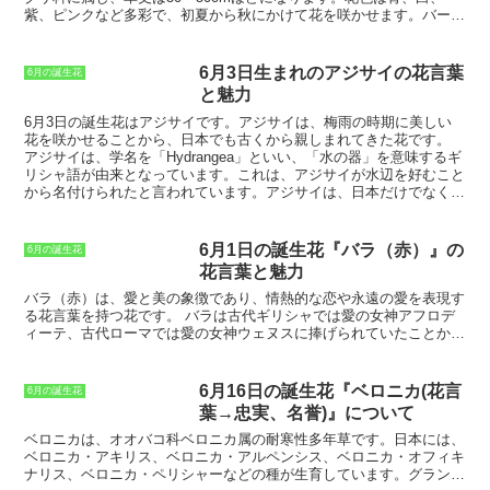
しても利用することができます。マリーゴールドの花びらをサラダや
紫、ピンクなど多彩で、初夏から秋にかけて花を咲かせます。バーベ
スープに加えると、色鮮やかな仕上がりになります。マリーゴールド
ナは、花壇やコンテナでの栽培に適しています。
バーベナは、家族の
は、花言葉が豊富で、さまざまなシーンで利用することができます。
団欒をもたらす花
として知られています。その理由は、バーベナの花
愛情を表現したいときには、黄色いマリーゴールドを贈るとよいでし
言葉が「家族の絆」や「調和」だからです。バーベナを家に飾ると、
6月3日生まれのアジサイの花言葉
6月の誕生花
ょう。悲しみや絶望を癒したいときには、オレンジ色のマリーゴール
家族の仲が深まり、家庭円満につながると言われています。
バーベナ
と魅力
ドを贈るとよいでしょう。嫉妬や嫉みを鎮めたいときには、赤色のマ
は、花壇やコンテナで簡単に栽培することができます
。日当たりがよ
リーゴールドを贈るとよいでしょう。
く、水はけのよい場所を好みます。水やりは、土の表面が乾いたらた
6月3日の誕生花
はアジサイです。アジサイは、梅雨の時期に美しい
っぷりと与えましょう。肥料は、春と秋に緩効性化成肥料を与えると
花を咲かせることから、日本でも古くから親しまれてきた花です。
よいでしょう。
バーベナは、丈夫な植物で、害虫や病気にも強い
で
アジサイは、学名を「Hydrangea」といい、「水の器」を意味するギ
す。しかし、うどんこ病やアブラムシが発生することがあります。う
リシャ語が由来となっています。これは、アジサイが水辺を好むこと
どんこ病は、葉に白い粉のようなものが付着する病気で、アブラムシ
から名付けられたと言われています。アジサイは、日本だけでなく、
は、葉や茎に寄生して樹液を吸う害虫です。うどんこ病やアブラムシ
中国や韓国、台湾など、東アジアを中心に分布しています。
が発生したら、早めに薬剤を散布して駆除しましょう。
6月1日の誕生花『バラ（赤）』の
6月の誕生花
花言葉と魅力
バラ（赤）は、愛と美の象徴であり、情熱的な恋や永遠の愛を表現す
る花言葉を持つ花です。
バラは古代ギリシャでは愛の女神アフロデ
ィーテ、古代ローマでは愛の女神ウェヌスに捧げられていたことか
ら、愛を象徴する花とされてきました。また、バラの赤い色は、情熱
や興奮を連想させることから、情熱的な恋や永遠の愛を表現する花言
葉を持つようになったと言われています。
バラ（赤）には、他にも
6月16日の誕生花『ベロニカ(花言
6月の誕生花
「感謝」や「尊敬」などの花言葉があります。
バラは、古くから贈
葉→忠実、名誉)』について
り物として使われてきたことから、「感謝」や「尊敬」などの花言葉
を持つようになりました。また、バラは、その美しさから、人々から
ベロニカ
は、オオバコ科ベロニカ属の耐寒性多年草です。日本には、
尊敬される花でもあります。
バラ（赤）は、その美しい花姿と花言葉
ベロニカ・アキリス、ベロニカ・アルペンシス、ベロニカ・オフィキ
から、世界中の人々に愛されている花です。
バラは、花束やフラワ
ナリス、ベロニカ・ペリシャーなどの種が生育しています。グランド