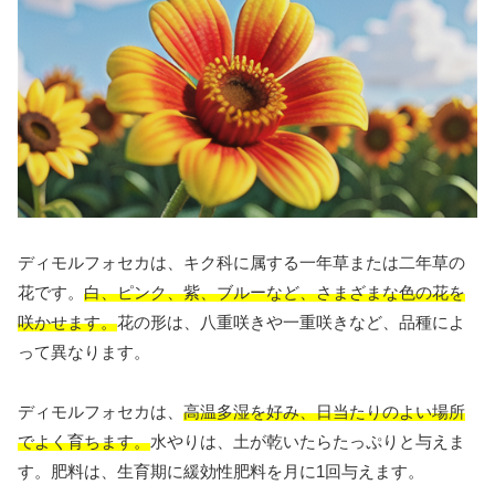
ディモルフォセカは、キク科に属する一年草または二年草の
花です。
白、ピンク、紫、ブルーなど、さまざまな色の花を
咲かせます。
花の形は、八重咲きや一重咲きなど、品種によ
って異なります。
ディモルフォセカは、
高温多湿を好み、日当たりのよい場所
でよく育ちます。
水やりは、土が乾いたらたっぷりと与えま
す。肥料は、生育期に緩効性肥料を月に1回与えます。