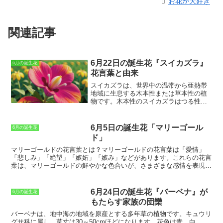
お花が大好き
関連記事
6月22日の誕生花『スイカズラ』
6月の誕生花
花言葉と由来
スイカズラ
は、世界中の温帯から亜熱帯
地域に生息する木本性または草本性の植
物です。木本性のスイカズラはつる性植
物で、長さ10メートルにもなるものがあ
ります。草本性のスイカズラは、高さ1メ
ートル程度に生長します。スイカズラの
6月5日の誕生花「マリーゴール
6月の誕生花
葉は、楕円形で対生しています。花は、
ド」
白色、黄色、ピンク色、赤色など様々な
色があり、筒状の花冠が特徴です。スイ
マリーゴールドの花言葉とは？
マリーゴールドの花言葉は「愛情」
カズラの実は、球形で、熟すと黒色にな
「悲しみ」「絶望」「嫉妬」「嫉み」などがあります。これらの花言
ります。スイカズラは、観賞用としてだ
葉は、マリーゴールドの鮮やかな色合いが、さまざまな感情を表現し
けでなく、薬用としても利用されていま
ていることに由来していると考えられています。マリーゴールドは、
す。スイカズラの実は、解熱、鎮痛、抗
古くから薬用や食用として利用されてきた花です。マリーゴールドの
菌などの効果があるとされています。
色は、黄色、オレンジ、赤などがあります。マリーゴールドの花は、
6月24日の誕生花『バーベナ』が
6月の誕生花
花壇やプランターなどで栽培することができ、初心者でも簡単に育て
もたらす家族の団欒
られます。マリーゴールドは、夏から秋にかけて開花し、花期が長い
のが特徴です。マリーゴールドは、その美しい花姿と花言葉から、切
バーベナは、地中海の地域を原産とする多年草
の植物です。キュウリ
花や花束によく利用されています。また、マリーゴールドは、食用と
グサ科に属し、草丈は30～50cmほどになります。
花色は青、白、