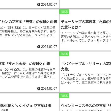
すように成長します。その姿は、家族をし
は古くから親しまれてきました。
ル
2024.02.07
り抜く強さと逞しさを連想させます。ま
なんといってもその花姿です。花穂
ガは、日陰でもよく育ち、花壇の隙間を埋
先端に多数の花が咲きます。花の色
花言葉
適しています。そのことから、アジュガ
やパープル、ピンク、白など、さま
環境でも家族を幸せに導くことができる花
ます。また、ルピナスは花期が長く
れています。アジュガは、ヨーロッパ原産
次々と花を咲かせます。ルピナスは
イセンの花言葉『尊敬』の意味と由来
チューリップの花言葉『永遠の
多年草です。日本には、明治時代に観賞用
して楽しむことができます。花壇に
た意味とは？
セン（別名水仙）は、ヨーロッパ原産の多
されました。アジュガは、匍匐性の強い性
当たりと水はけの良い場所を選びま
に球根を植え、春に花を咲かせます。花の
の隙間を埋めるのに適していることから、
して楽しむ場合は、蕾のうちに切り
チューリップの花言葉の起源と歴史
色、オレンジなどがあり、ラッパのような
ランドカバープランツとして人気が高まっ
す。ルピナスは、丈夫で育てやすい
言葉の起源は、古代ペルシャにある
花が特徴です。
ラッパスイセンの花言葉は
アジュガの花は、青や紫、白などがあり、
も簡単に育てることができます。花
す。ペルシャでは、チューリップは
、その由来は、ギリシャ神話に登場する美
にかけて咲きます。
方は、ぜひルピナスを育ててみては
して大切にされてきました。また、
ッソスに由来しています。ナルキッソス
か。
2024.02.07
愛と美しさの象徴とされ、恋人同士
しさゆえに、多くの女性から愛されました
ても人気があったと伝えられていま
にも心を許さず、女性たちを傷つけていき
花言葉
ーリップはヨーロッパに持ち込まれ
る日、ナルキッソスは森を歩いていると、
に栽培されるようになりました。オ
自分の姿に恋をしてしまいました。彼は泉
ーリップは「永遠の愛」の花言葉を
言葉『変わらぬ愛』の意味と由来
「パイナップル・リリー」の花
座り、自分の姿を眺めてはため息をつき、
した。この花言葉は、チューリップ
弱して死んでしまいました。ナルキッソス
完璧』
葉「変わらぬ愛」は、桔梗の性質から由来
と、必ず花を咲かせるということに
のほとりには白い花が咲き乱れました。こ
。桔梗は、古くから清廉潔白の象徴とされ
チューリップは、春を告げる花とし
「パイナップル・リリー」は、その
パスイセンで、ナルキッソスの自惚れと悲
た、どんな環境でも強く生き抜く花として
幸せを与えてくれる花です。
うな見た目と、白い花が特徴的な多
ために、「尊敬」という花言葉をつけられ
います。
桔梗は、夏の暑さや冬の寒さに耐
はメキシコで、主に観賞用に栽培さ
ッパスイセンは、大切な人に敬意を表する
めまで花を咲かせ続けます。また、花が枯
葉は「あなたは完璧」で、その理由
、自分の気持ちを伝えるときなどに贈られ
残り、翌年また花を咲かせます。
このよう
2024.02.07
ル・リリー」の花が6つの花弁を持っ
質から、桔梗の花言葉は「変わらぬ愛」と
ています。
6という数字は、古来より
。桔梗の花は、愛する人への変わらぬ愛を
花言葉
字とされ、多くの文化で神聖視され
に適した花です。
また、桔梗は、別れた人
ナップル・リリー」の花が6つの花弁
忘れないという意味もあります。桔梗の花
から、「あなたは完璧」という花言
の誕生花 ゲッケイジュ 花言葉は勝
ウインターコスモスの花言葉『
いても、愛する人を思い続ける気持ちを表
です。「パイナップル・リリー」は
適した花です。