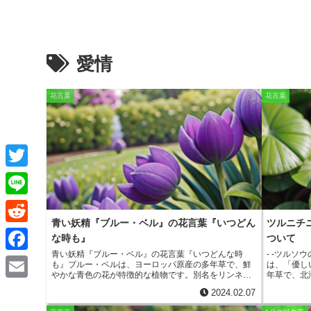
愛情
花言葉
花言葉
T
w
L
i
青い妖精『ブルー・ベル』の花言葉『いつどん
ツルニチ
i
R
な時も』
ついて
t
n
e
青い妖精『ブルー・ベル』の花言葉『いつどんな時
- -ツルソ
F
t
も』
ブルー・ベルは、ヨーロッパ原産の多年草で、鮮
は、「優し
e
やかな青色の花が特徴的な植物です。別名をリンネソ
年草で、北
d
a
ウともいい、リンネというスウェーデンの植物学者に
野の林縁や
e
E
2024.02.07
ちなんで名付けられました。ブルー・ベルは、その可
色は白や淡
d
c
憐な姿から、ヨーロッパでは古くから親しまれてお
す。ツルソ