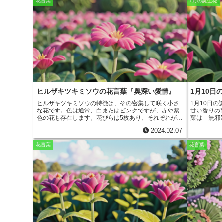
r
m
花言葉
1月の誕生花
り、花言葉は「いつどんな時も」です。この花言葉
です。万葉
i
e
は、ブルー・ベルの強い生命力と、いつまでも変わら
います。ま
a
ぬ美しさに由来しています。また、ブルー・ベルは、
ており、短
t
b
妖精の住む花としても知られており、その可憐な姿
い事が叶う
i
は、妖精の気品を思わせます。
ブルー・ベルの花につ
る「優しい
いて
ブルー・ベルの花は、小さな鐘のような形をして
清楚である
o
l
いて、鮮やかな青色が特徴です。花期は4月から6月頃
とにありま
で、群生して咲きます。ブルー・ベルは、日当たりの
続けるため
o
良い場所を好み、水はけの良い土壌でよく育ちます。
そのため、
比較的育てやすい植物ですが、湿気を嫌うので、水や
なったので
k
りは控えめにし、乾燥気味に管理することがポイント
姿も可憐で
です。ブルー・ベルの花は、その可憐な姿から、ガー
でも栽培す
ヒルザキツキミソウの花言葉『奥深い愛情』
1月10
デニングにも人気があります。
は、日当た
とが大切で
ヒルザキツキミソウの特徴
は、その密集して咲く小さ
1月10日
ので、特別
な花です。色は通常、白またはピンクですが、赤や紫
甘い香りの
ツルソウの
色の花も存在します。花びらは5枚あり、それぞれが細
葉は「
無邪
清楚なツル
い茎の先端に付いています。花の中央には、黄色また
「
友情
」の
こしてくれ
2024.02.07
はオレンジ色の雌しべがあります。
ヒルザキツキミソ
花束を持つ
することが
ウ
は、春から初夏にかけて咲きます。花は芳香があ
ています。
花言葉
花言葉
その美しい
り、甘い香りを放ちます。花はまた、多くの種類の昆
い」「純真
虫を惹きつけます。
ヒルザキツキミソウ
は、乾燥した
これらの花
土壌を好みます。強い日差しを必要としますが、部分
ぐに上を向
的な日陰でも育つことができます。この植物は、花壇
います。フ
や鉢植えで育てることができます。
り、
友人や
レンタイン
フリージア
は約10種
います。フ
をしていま