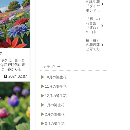
の誕生花
うな形をしていま
『ダイヤ
など、様々なもの
モンドリ
中開きっぱなしで
リー(花言
る性質がありま
『麻』の
葉→また
たりの良い場所を
花言葉
会う日を
います。オキザリ
『運命』
楽しみ
が高く、クローバ
の由来と
に、忍
ります。オキザリ
意味
耐、箱入
ことができ、初心
椿（白）
り娘)』に
の花言葉
ついて
と育て方
ク
マギクは、ヨーロ
では江戸時代に観
カテゴリー
クは、春から初夏
ます。花言葉は、
2024.02.07
10月の誕生花
グルマギクは、繊
で、誠実な人柄を
言葉は、贈り物に
11月の誕生花
適です。
12月の誕生花
1月の誕生花
2月の誕生花
3月の誕生花