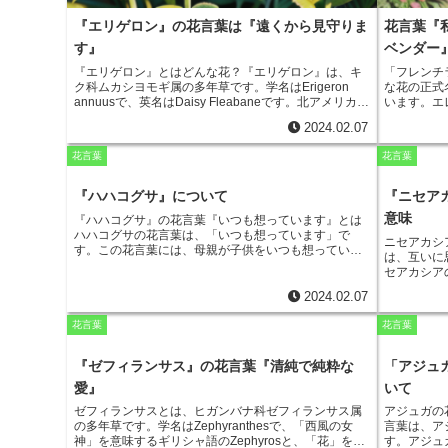
ます。花は
ピンク、紫
『エリゲロン』の花言葉は『遠くから見守りま
花言葉『
花弁は6枚
花壇や切り
す』
ベンダー
『エリゲロン』とはどんな花？
『エリゲロン』は、キ
「フレンチ
ク科ムカシヨモギ属の多年草です。学名はErigeron
な花の正式
annuusで、英名はDaisy Fleabaneです。北アメリカ原
います。エ
産で、日本では北海道や本州中部以北に分布していま
ス人が「フ
2024.02.07
す。草丈は10～50cmくらいで、茎は直立して分枝しま
そのため、
す。葉は細長く、縁に鋸歯があります。花期は5～8月
レガント・
花言葉
花言葉
で、頭状花序を咲かせます。花色は白、青、ピンク、
レンチラベ
紫などがあります。花言葉は「遠くから見守ります」
の多年草で
です。
つまり「愛
『ハハコグサ』について
『ニセア
と白の斑が
意味
『ハハコグサ』の花言葉『いつも想っています』とは
かせます。
ハハコグサの花言葉は、「いつも想っています」で
す。 「私
ニセアカシ
す。この花言葉には、母親が子供をいつも想っている
花がヨーロ
は、互いに
という母性愛を表しています。ハハコグサは、春の野
しています
セアカシア
原に咲く可憐な花で、白い花びらが清楚な印象を与え
入れてくだ
が、房状に
ます。また、ハハコグサは、別名「コハコグサ」とも
す。また、
2024.02.07
助け合って
呼ばれ、古くから日本の野山に自生しています。この
り、結婚式
また、ニセ
花は、俳句や短歌にも詠まれ、日本人に親しまれてき
花言葉
花言葉
夫な植物で
た花です。ハハコグサの花言葉「いつも想っていま
え困難な状
す」は、母親が子供をいつも想っているという母性愛
とを象徴し
『ゼフィランサス』の花言葉『清純で純粋な
「アジュ
を表しています。この花言葉は、母親への感謝や愛を
伝えるのにぴったりな花言葉です。
愛』
いて
ゼフィランサスとは
、ヒガンバナ科ゼフィランサス属
アジュガの
の多年草です。学名はZephyranthesで、「西風の女
言葉は、ア
神」を意味するギリシャ語のZephyrosと、「花」を意
す。アジュ