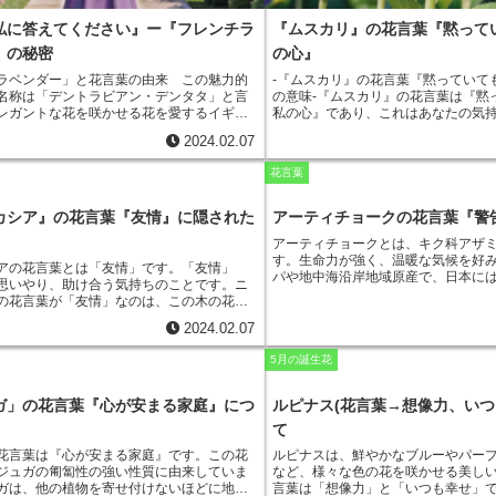
春から初夏にかけて咲き、花色は白、黄、
、赤などがあります。花の形は漏斗状で、
私に答えてください』ー『フレンチラ
『ムスカリ』の花言葉『黙って
です。フリージアの花は、甘い香りを放ち、
花として人気があります。
』の秘密
の心』
ラベンダー」と花言葉の由来
この魅力的
-『ムスカリ』の花言葉『黙っていて
名称は「デントラビアン・デンタタ」と言
の意味-
『ムスカリ』の花言葉は『黙
レガントな花を咲かせる花を愛するイギリ
私の心』であり、これはあなたの気
レンチラベンダー」と名付けたようです。
にしなくても、相手には伝わってい
2024.02.07
「フレンチラベンダー」は別名として「エ
す。言葉にするのが難しいときや、
デントラビアン」と呼ばれています。「フ
えられないときでも、この花を贈る
花言葉
ンダー」は、地中海沿岸地域原産のシソ科
気持ちを伝えることができます。
『
す。フランスでは「エルブ・ダモール」、
に咲く小さな球根植物で、青い花を
のハーブ」と呼ばれているそうです。紫色
可憐な姿と、言葉にしなくても想い
カシア』の花言葉『友情』に隠された
アーティチョークの花言葉『警
入った花弁が特徴的で、淡い紫色の花を咲
きるという花言葉から、プレゼント
アーティチョークとは、キク科アザ
その花言葉は「私に答えてください」で
す。また、鉢植えにしても育てやす
す。生命力が強く、温暖な気候を好
に答えてください」という花言葉は、この
すすめです。
アの花言葉とは
「友情」です。「友情」
パや地中海沿岸地域原産で、日本には
ッパで愛の告白に使われていたことに由来
思いやり、助け合う気持ちのことです。
ニ
ました。日本では、主に北海道や東
。恋人がこの花を贈ると、「私の愛を受け
の花言葉が「友情」なのは、この木の花
ています。アーティチョークは、独
さい」というメッセージが込められていま
集まって咲くことから、互いに支え合い、
食用とします。蕾は、外側が硬い葉
この花は幸せと繁栄の象徴ともされてお
2024.02.07
いるように見えることに由来しています。
中は肉厚でほっくりとした食感です
や誕生日のお祝いにも使われています。
アカシアは、乾燥や痩せた土地でも育つ丈
クは、そのまま茹でて食べたり、サ
5月の誕生花
す。
このことから、ニセアカシアは、たと
に利用されます。また、アーティチ
況にあっても、友情を貫くことができるこ
薬用として利用されます。
ています。
ガ」の花言葉『心が安まる家庭』につ
ルピナス(花言葉→想像力、いつ
て
花言葉は『心が安まる家庭』です
。この花
ルピナスは、鮮やかなブルーやパー
ジュガの匍匐性の強い性質に由来していま
など、様々な色の花を咲かせる美し
ガは、他の植物を寄せ付けないほどに地面
言葉は「想像力」と「いつも幸せ」