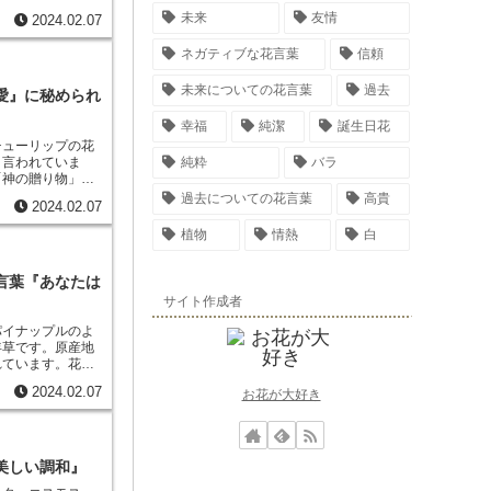
ピナスの魅力は、
未来
友情
2024.02.07
は長く伸び、その
は様々で、ブルー
ネガティブな花言葉
信頼
ざまな品種があり
、初夏から秋まで
未来についての花言葉
過去
、花壇や切り花と
愛』に秘められ
植える場合は、日
しょう。切り花と
幸福
純潔
誕生日花
取ると長持ちしま
チューリップの花
花です。初心者で
純粋
バラ
と言われていま
を長く楽しみたい
「神の贈り物」と
いかがでしょう
チューリップは、
過去についての花言葉
高貴
2024.02.07
が贈り合う花とし
す。その後、チュ
植物
情熱
白
、オランダで盛ん
ランダでは、チュ
持つようになりま
言葉『あなたは
が毎年春になる
サイト作成者
由来しています。
て、人々に希望と
パイナップルのよ
年草です。原産地
れています。花言
は「パイナップ
2024.02.07
お花が大好き
ていることからき
「完璧」を表す数
ています。「パイ
を持っていること
葉がつけられたの
美しい調和』
、花が長持ちする