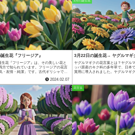
3月の誕生花
集にも、ツルソウを詠んだ歌が収められて
形は、5枚の花びらを十字に広げたよ
た、ツルソウは、七夕の七草の一つとされ
す。花の色は、赤、白、黄、ピンク
冊に願い事を書いてツルソウに飾ると、願
があります。オキザリスの花は、1日
と言われています。ツルソウの花言葉であ
はなく、朝方に開いて夕方には閉じ
思い出」の由来は、ツルソウの花が可憐で
す。また、オキザリスの花は、日当
ことから、古くから人々に愛されてきたこ
好み、乾燥気味に育てるのが適して
す。また、ツルソウの花は、夏の間中咲き
スは、花だけでなく、葉も観賞価値
、長い間人々の目を楽しませてくれます。
ーのような形の葉をつける種類もあ
ツルソウの花言葉は、「優しい思い出」と
スは、鉢植えやプランターで育てる
す。ツルソウは、花言葉だけでなく、その
者にも育てやすい植物です。
美しい花です。ツルソウは、花壇や鉢植え
ることができます。ツルソウを育てる際に
日の誕生花『フリージア』
3月22日の誕生花→ ヤグルマギ
りの良い場所と水はけの良い土壌を選ぶこ
す。また、ツルソウは、病害虫に強い花な
の誕生花『フリージア』
は、その美しい花と
ヤグルマギクの花言葉とは？
ヤグル
な手入れをせずに育てることができます。
両方で知られています。フリージアの花言
ッパ原産のキク科の多年草で、日本
花言葉は、「優しい思い出」です。可憐で
気・友情・純潔
」です。古代ギリシャでは
賞用に導入されました。ヤグルマギ
ソウの花は、人々に優しい思い出を呼び起
象徴とされ、花嫁が結婚式でフリージアの
にかけて、青や紫、白の花を咲かせ
ます。ツルソウは、花壇や鉢植えでも栽培
2024.02.07
ことで、
夫婦の幸福と長寿
を祈ったとされ
「繊細」「優雅」「誠実」です。ヤ
できるので、ご自宅でツルソウを育てて、
また、フリージアの花言葉には
「あどけな
細な花びらと優雅な姿が魅力的な花
花言葉
花を鑑賞してみてはいかがでしょうか。
」「ひたむきさ」
などの意味もあります。
象徴しています。ヤグルマギクの花
言葉は、フリージアの可憐な姿と、まっす
添えたり、花束にしたりするのに最
いて咲く花姿が由来していると考えられて
リージアの花は、
贈り物として
も人気があ
家族への誕生日プレゼントや、母の日やバ
デーのギフト
としてよく選ばれています。
は、南アフリカ原産の多年草
です。野生種
類あり、南アフリカのケープ地方に分布して
リージアは球根植物で、球根は卵形で褐色
す。葉は細長く、根元から数枚ずつ出てき