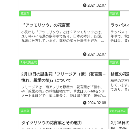
味するanthosからつけられました。ゼフィランサス
を覆い尽く
2024.02.07
は、原産地は中南米ですが、世界中の温暖な地域に分
っかりと守
布しています。日本では、観賞用に栽培されているこ
た、アジュ
花言葉
花言葉
とが多く、花壇や鉢植えで楽しむことができます。ゼ
めるのにも
フィランサスは、すらりと伸びた茎の先に、1輪から数
は、どんな
輪の花を咲かせます。花の形は、花弁が6枚で放射状に
だと考えら
『アツモリソウ』の花言葉
ラッパス
広がっており、中心部には雄しべと雌しべがありま
のシソ科の
小見出し『アツモリソウ』とは？
アツモリソウとは、
ラッパスイ
す。花の大きさは、種類によって異なりますが、直径2
として導入
ユリ科バイモ属の多年草であり、日本の本州、四国、
年草で、秋
～5cm程度です。ゼフィランサスの花色は、白、ピン
質と、花壇
九州に分布しています。森林の湿った場所を好み、高
色は白、黄
ク、赤、黄色などがあり、鮮やかな花色が特徴的で
近年ではグ
さは10～20センチほどになります。葉は互生し、披針
形の大きな
す。ゼフィランサスは、夏から秋にかけて花を咲かせ
ています。
形または卵状披針形で、長さ3～6センチ、幅1～2セン
「尊敬」で
ます。花期は、種類によって異なりますが、1ヶ月程度
春から初夏
チです。
アツモリソウは、3～4月に花を咲かせます。
少年ナルキ
です。ゼフィランサスは、比較的丈夫で育てやすい植
2024.02.07
花色は白または淡紅色で、直径2～3センチほどです。
は、その美
物です。日当たりの良い場所を好み、水はけの良い土
花弁は6枚で、細長く反り返っています。雄しべは6本
が、彼は誰
2月の誕生花
花言葉
壌を好んで育ちます。
で、雌しべは1本です。
ました。あ
泉に映った
2月13日の誕生花『フリージア（紫）(花言葉→
桔梗の花
のほとりに
やがては衰
憧れ、親愛の情)』について
桔梗の花言
の死後、泉
しています
フリージアは、南アフリカ原産の、花言葉が「憧れ」
の花がラッ
ており、ま
や「親愛の情」の球根植物です。
草丈は30〜60センチ
劇を戒める
も知られて
メートルほどで、葉は細長く、花は漏斗状で、6枚の花
ました。ラ
え、秋の初
びらをもちます。色は白、黄色、オレンジ、ピンク、
とき、また
れても種が
2024.02.08
紫など、さまざまな色があり、香りが強いのも特徴で
る花です。
な桔梗の性
す。フリージアは、寒さに強く、育てやすい花です。
なりました
花言葉
2月の誕生花
球根を秋に植え付けると、翌年の春に開花します。日
表現するの
当たりの良い場所を好みますが、半日陰でも育ちま
への想いを
す。水は、土が乾いたらたっぷり与えましょう。
タイツリソウの花言葉とその魅力
2月16日
は、離れて
現するのに