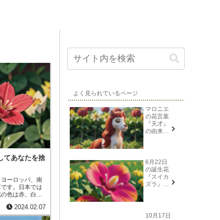
よく見られているページ
マロニエ
の花言葉
『天才』
の由来と
意味
してあなたを捨
6月22日
の誕生花
『スイカ
、ヨーロッパ、南
ズラ』花
草です。日本では
言葉と由
花の色は赤、白、
来
オキザリスの種類
2024.02.07
オキザリスの花
10月17日
て咲きます。花の