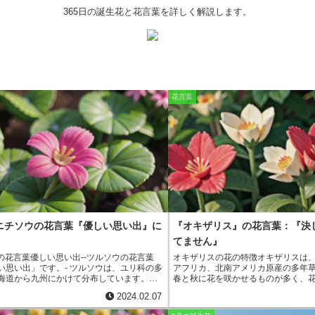
365日の誕生花と花言葉を詳しく解説します。
花言葉
ニチソウの花言葉『優しい思い出』に
『オキザリス』の花言葉：『決
てません』
ウの花言葉優しい思い出-
-ツルソウの花言葉
オキザリスの花の特徴
オキザリスは
い思い出」です。-
ツルソウは、ユリ科の多
アフリカ、北南アメリカ原産の多年
海道から九州にかけて分布しています。山
春と秋に花を咲かせるものが多く、
草地に生息し、花期は5月から7月です。花
黄、ピンクなど様々です。日本には
2024.02.07
いピンクで、鐘形の花を下向きに咲かせま
が多く、その花の特徴も様々です。
ウは、古くから日本人に親しまれてきた花
は、葉の根元から長い花茎を伸ばし