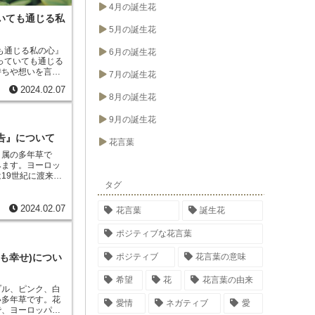
4月の誕生花
いても通じる私
5月の誕生花
も通じる私の心』
6月の誕生花
っていても通じる
持ちや想いを言葉
7月の誕生花
ることを意味しま
2024.02.07
気持ちをうまく伝
8月の誕生花
ことで、あなたの
ムスカリ』は、春
9月の誕生花
咲かせます。その
を伝えることがで
告』について
花言葉
にも人気がありま
ミ属の多年草
で
く、初心者にもお
みます。ヨーロッ
19世紀に渡来し
タグ
北地方で栽培され
特な形をした蕾を
で覆われていて、
2024.02.07
花言葉
誕生花
。アーティチョー
ラダや炒め物など
ポジティブな花言葉
ョークの根や葉も
も幸せ)につい
ポジティブ
花言葉の意味
希望
花
花言葉の由来
プル、ピンク、白
い多年草です。
花
愛情
ネガティブ
愛
で、ヨーロッパで