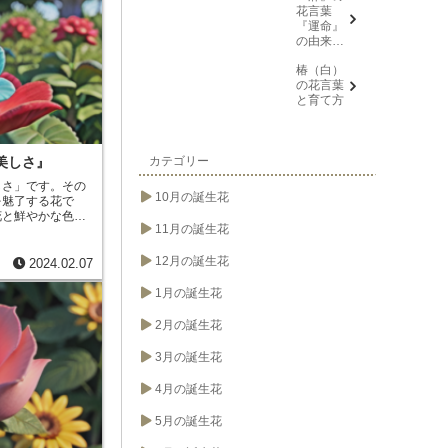
忍耐と穏やかさ
を
花言葉
会う日を
『運命』
楽しみ
の由来と
に、忍
意味
耐、箱入
椿（白）
り娘)』に
の花言葉
ついて
と育て方
カテゴリー
美しさ』
しさ」です。その
10月の誕生花
を魅了する花で
花と鮮やかな色に
11月の誕生花
mほど。色は、
た、ハマナスの実
。
ハマナスの花
12月の誕生花
2024.02.07
は、海岸や河口な
国に分布してお
1月の誕生花
られます。ハマナ
すいです。日当た
2月の誕生花
肥料は、あまり与
ナスは、観賞用と
3月の誕生花
も利用されます。
に含まれており、
4月の誕生花
ています。また、
などに加工して食
5月の誕生花