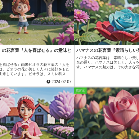
は長楕円形をしています。花期は、1～3月
れています。マンサクの花言葉は、
は、茎の先に1～数個ずつ咲きます。花弁
象徴している花です。
枚で、色は黄色です。花弁の縁は、波打って
れ込みが入っていたりします。【福寿草の
草の名前の由来は、福を招く縁起の良い草
からきています。また、早春に咲くことか
始まりを祝う花とされています。福寿草
けでなく、中国や朝鮮半島にも分布してい
では、福寿草は「迎春花（げいしゅん
ばれ、縁起の良い花として親しまれていま
草の花言葉】福寿草の花言葉は、「幸福」
』の花言葉『人を喜ばせる』の意味と
ハマナスの花言葉『素晴らしい
吉祥」です。これは、早春に咲く花である
新しい年の始まりを祝う花とされているこ
ハマナスの花言葉は「素晴らしい美
ています。また、福寿草は、縁起の良い草
名の通り、ハマナスは美しく、人々
を喜ばせる』由来
ビオラの花言葉の『人を
るため、幸福を招く花という花言葉も付け
す。ハマナスの魅力は、その大きな
は、ビオラの花が美しく人々に笑顔をもた
す。
あります。花弁は5枚で、直径5～8c
由来しています。ビオラは、スミレ科スミ
白、ピンク、赤などがあります。ま
であり、世界中に約500種類が分布してい
は、食用や薬用などに利用されます
2024.02.07
色は青、紫、白、ピンクなど豊富で、花期
は、6～7月頃に咲きます。ハマナス
夏です。ビオラは、花壇やプランターで栽
どの砂地に生息しています。日本全
花言葉
とが多く、ガーデニングの人気者です。ビ
り、特に北海道や東北地方に多く見
は、ラテン語の『Viola』に由来します。
スは、丈夫な植物で、比較的育てや
a』は、『スミレ』を意味する言葉であり、ビオ
りと水はけのよい場所を好みます。
ミレの花に似ていることに由来していま
えすぎないように注意します。
ハマ
は、古くから親しまれてきた花であり、花
してだけでなく、薬用や食用として
から存在しています。ビオラの花言葉は、
ハマナスの実は、ビタミンCが豊富
せる』以外にも、『無邪気』『誠実』『信
風邪予防や美肌効果があると言われ
あります。これらの花言葉は、ビオラの花
ハマナスの実は、ジャムやジュース
々に笑顔をもたらすこと、そしてビオラの
べることができます。
象徴とされてきたことに由来しています。