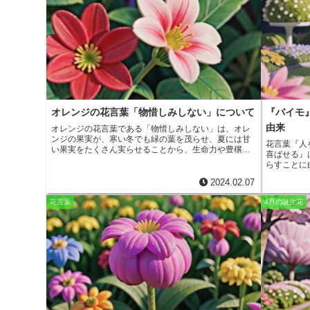
r
m
と水はけの良い場所を好み、育てやすい植物です。寒
楕円形また
i
さには強く、冬でも屋外で育てることができます。ベ
頃です。花
e
a
ンケイソウは、観賞用としてだけでなく、薬用として
は、6～9
t
も利用されます。
いたり、切
b
i
由来】福寿
であること
o
ら、新年の
l
は、日本だ
o
ます。中国
か）」と呼
k
す。【福寿
オレンジの花言葉「物惜しみしない」について
『バイモ
「長寿」「
ことから、
由来
オレンジの花言葉である「物惜しみしない」
は、オレ
とに由来し
ンジの果実が、寒い冬でも緑の葉を茂らせ、夏には甘
花言葉『人
とされてい
い果実をたくさん実らせることから、生命力や豊穣を
喜ばせる』
られていま
象徴していることに由来します。また、オレンジは、
らすことに
キリスト教では、聖母マリアが受胎告知を受けた際に
レ属の植物
身に着けていた花とされ、純潔や清らかさの象徴とさ
2024.02.07
ます。花の
れています。このことから、オレンジの花言葉は「物
は春から初
惜しみしない」だけでなく、「純潔」「清らかさ」と
花言葉
4月の誕生花
培されるこ
いう意味も持っています。オレンジの花言葉は、その
オラの名前
華やかな花姿から、愛や美しさ、幸福を連想させ、結
『Viol
婚式のブーケや花束によく用いられています。また、
ラの花がス
オレンジの花言葉は「物惜しみしない」ことから、ビ
す。ビオラ
ジネスシーンでも、成功や繁栄を願って贈られること
言葉も古く
もあります。
『人を喜ば
頼』などが
が美しく人
花が愛情の