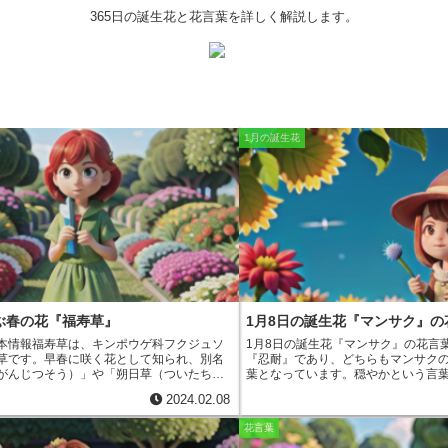
365日の誕生花と花言葉を詳しく解説します。
1月の誕生花
ぶ春の花『福寿草』
1月8日の誕生花『マンサク』の
本情報
福寿草は、キンポウゲ科フクジュソ
1月8日の誕生花『マンサク』の花言
草です。早春に咲く花として知られ、別名
『忍耐』
であり、どちらもマンサク
がんじつそう）」や「朔日草（ついたちそ
葉となっています。穏やかという言
呼ばれています。日本では、本州、四国、
花が落ち着きのある黄色であること
2024.02.08
に自生しており、日当たりの良い林縁や草
耐という言葉は、マンサクが冬の寒
ています。福寿草の草丈は、10～20cmほど
せることに由来します。マンサクの
花言葉
、根元から放射状に広がる根生葉で、形は
花として知られており、その花言葉