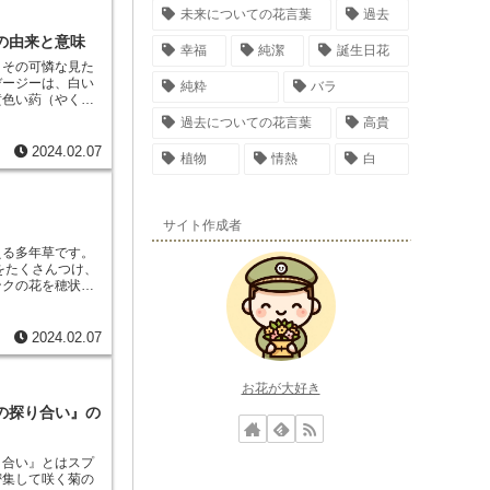
未来についての花言葉
過去
の由来と意味
幸福
純潔
誕生日花
、その可憐な見た
デージーは、白い
純粋
バラ
黄色い葯（やく）
平和の象徴である
過去についての花言葉
高貴
ージーの花言葉は
。また、デージー
2024.02.07
植物
情熱
白
告白の花」として
、デージーには
もあります。
サイト作成者
える多年草です。
葉をたくさんつけ、
ンクの花を穂状に
な花姿と丈夫さか
ており、庭や公園
、漢方薬としても
2024.02.07
効果があるといわ
は、その花の形が
います。漢字では
お花が大好き
ます。トラノオ
の探り合い』の
道から九州まで、
良い場所に生息し
植物で、日当たり
り合い』とは
スプ
どの日当たりの良
密集して咲く菊の
やりは、土の表面