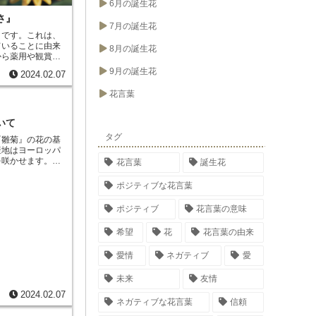
6月の誕生花
さ』
7月の誕生花
」
です。これは、
ていることに由来
8月の誕生花
から薬用や観賞用
」や「繁栄」など
9月の誕生花
2024.02.07
は、ヨーロッパ原
から渡来してお
花言葉
イバラの花は5～
やピンク、赤など
実は秋になると赤
いて
ます。
ノイバラの
タグ
『雛菊』の花の基
楚で可憐な姿に由
産地はヨーロッパ
薬用や観賞用に栽
を咲かせます。花
花言葉
誕生花
「繁栄」などの花
～30cmほどで、
言葉は、その美し
は別名を「デイジ
。
ポジティブな花言葉
純潔」や「無邪
水はけの良い土壌
ポジティブ
花言葉の意味
や雪にも耐えるこ
しませんが、春と
希望
花
花言葉の由来
う。雛菊は種まき
。種まきは3月～
愛情
ネガティブ
愛
す。雛菊の花は、花
す。また、ハーブ
ます。雛菊の花に
未来
友情
があるといわれて
2024.02.07
ネガティブな花言葉
信頼