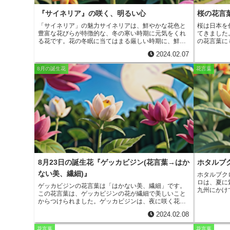
『サイネリア』の咲く、明るい心
桜の花言
「サイネリア」の魅力
サイネリアは、鮮やかな花色と
桜は日本を
豊富な花びらが特徴的な、冬の寒い時期に元気をくれ
てきました
る花です。花の冬眠に当てはまる厳しい時期に、鮮や
の花言葉に
かな色とりどりの花と香りで楽しめます。色のレパー
神の美-で
2024.02.07
トリーが広く、鮮やかな赤色、ピンク色、白色、青色
さまに由来
など、豊富な色相とグラデーションがあります。花び
咲かせ、人
8月の誕生花
花言葉
らの縁に丸みがあり、柔らかい印象を与えます。サイ
は、白、ピ
ネリアは、育てやすく、花期が長いのも魅力です。日
もが美しい
当たりと水はけの良い場所で育てれば、長期間花を楽
も特徴です
しむことができます。また、病害虫に強く、初心者で
を落ち着か
も育てやすい花です。サイネリアは、花壇やプランタ
月1日の誕
ーの他、切り花としても楽しむことができます。花束
迎える時期
やアレンジメントに入れても華やかで、長く楽しんで
いする人も
もらえるでしょう。サイネリアは、寒い時期に元気を
た花であり
くれる花です。その鮮やかな花色と豊富な花びらは、
ていると言
見る人を明るくしてくれます。育てやすく、花期が長
いのも魅力です。ぜひ、サイネリアを育てて、寒い冬
の季節を彩ってみてください。
8月23日の誕生花『ゲッカビジン(花言葉→はか
ホタルブ
ない美、繊細)』
ホタルブク
ロは、夏に
ゲッカビジンの花言葉は「はかない美、繊細」
です。
九州にかけ
この花言葉は、ゲッカビジンの花が繊細で美しいこと
います。高
からつけられました。ゲッカビジンは、夜に咲く花
葉は卵形で
で、その花は白く透き通っています。そのため、はか
10個の花
2024.02.08
ない美しさを感じさせる花と言われています。また、
裂していま
ゲッカビジンは、とてもデリケートな花で、ちょっと
ンク色の花
花言葉
花言葉