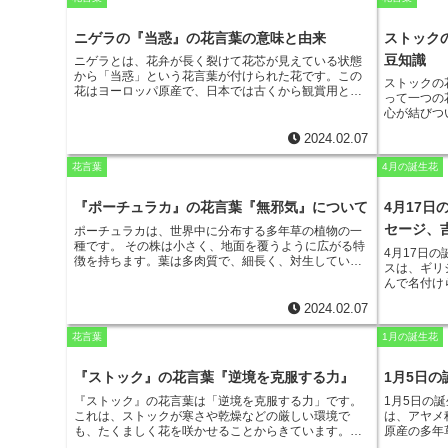
した刺激で傷んでしまいます。そのため、繊細な花と
タルブクロ
言われています。ゲッカビジンの花言葉は、
その花の
ら、夜に提
美しさや繊細さを表しています
。また、ゲッカビジン
ニゲラの『当惑』の花言葉の意味と由来
ストック
ロ」という
は、夜に咲く花であることから、夜を象徴する花とも
ロの花がホ
豆知識
ニゲラとは、花弁が長く裂けて花芯が見えている状態
されています。そのため、ゲッカビジンの花言葉に
名が付いた
から「当惑」という花言葉が付けられた花です。
この
は、夜を連想させる言葉も含まれています。例えば、
ストックの
言葉が「忠
花はヨーロッパ原産で、日本では古くから観賞用とし
「夜想曲」や「月下の美人」などです。
って一つの
ロの花が下
て栽培されています。
ニゲラの学名であるNigellaは、
心が結びつ
していると
ラテン語で「黒い」という意味を持ち、これはニゲラ
ると言われ
は、花が長
の種が黒っぽい色をしていることに由来しています。
2024.02.07
することか
いるとも考
日本では、ニゲラはクロタネ草とも呼ばれています。
言葉も持っ
ニゲラの花は、5～6月に咲き、青、白、ピンク、紫な
花言葉
4月の誕生花
多年草で、
どさまざまな色があります。
花の中央には、突起した
は、白、ピ
花芯があり、その周りを花弁が取り囲んでいます。ニ
は4枚です
『ポーチュラカ』の花言葉『無邪気』について
4月17
ゲラの花は、花弁が長く裂けていて、花芯が見えてい
ており、そ
るのが特徴的です。
ニゲラの実は、種が詰まった蒴果
セージ、
ポーチュラカは、世界中に分布する多年草の植物の一
す。
で、黒っぽい色をしています。
ニゲラの種は、スパイ
種です。
その株は小さく、地面を覆うように広がる特
4月17日
スとして利用されることもあり、特にインド料理では
徴を持ちます。葉は多肉質で、細長く、対生していま
スは、ギリ
よく使われています。
ニゲラは、花壇や鉢植えなどで
す。
花は、5月から10月にかけて咲き、花弁は5枚で、
んで名付け
楽しむことができます。
花言葉は「当惑」ですが、花
白色、黄色、ピンク色、赤色などがあります。
花は小
メッセージ
そのものは可憐で美しいことから、ガーデニング愛好
さいですが、たくさん咲くととても華やかで、花壇を
2024.02.07
め、アイリ
家にも人気があります。
彩るのに最適な植物です。
花言葉は「無邪気」で、そ
報」となり
の花姿から名付けられました。
ポーチュラカは、乾燥
花言葉
1月の誕生花
別名もあり
や暑さに強い性質を持ち、育てやすい植物です。
日当
ていること
たりの良い場所を好み、水やりは控えめにします。
害
は、魔除け
『ストック』の花言葉『逆境を克服する力』
1月5日の
虫や病気にも強く、初心者でも簡単に育てることがで
た。そのた
きます。
ポーチュラカは、食用としても利用できま
『ストック』の花言葉は「逆境を克服する力」
です。
1月5日の
した。
アイ
す。
葉や茎は、サラダや炒め物に使用することができ
これは、ストックが寒さや乾燥などの厳しい環境で
は、アヤメ
賞用として
ます。また、花はエディブルフラワーとして、サラダ
も、たくましく花を咲かせることからきています。ス
原産の多年
壇や寄せ植
やケーキなどに飾ることができます。ポーチュラカ
トックの花言葉は、困難に直面した時や、挫折しそう
紫、白、黄