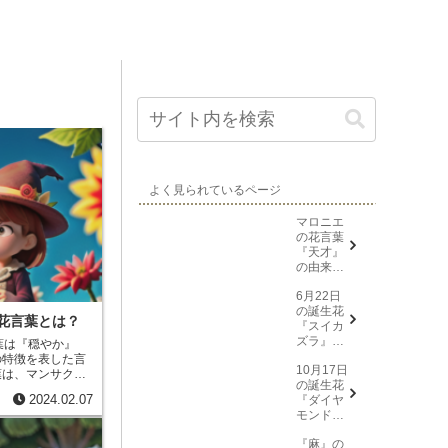
よく見られているページ
マロニエ
の花言葉
『天才』
の由来と
意味
6月22日
の誕生花
花言葉とは？
『スイカ
ズラ』花
葉は『穏やか』
言葉と由
の特徴を表した言
10月17日
来
葉は、マンサクの
の誕生花
に由来します。忍
2024.02.07
『ダイヤ
い時期に花を咲か
モンドリ
花は、春を告げる
リー(花言
は縁起が良いとさ
『麻』の
葉→また