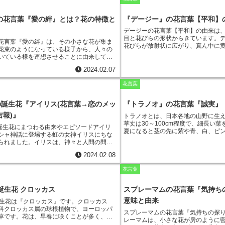
の名前は、花の形が提灯に似ていることか
灯の代わりに使われていた「ホタルブク
の花言葉『愛の絆』とは？花の特徴と
『デージー』の花言葉【平和】
道具に由来しています。また、ホタルブク
タルを誘うと言われていることから、その
デージーの花言葉【平和】の由来
は
という説もあります。ホタルブクロは、花
目と花びらの形状からきています。
花言葉『愛の絆』
は、その小さな花が集ま
誠を尽くす心」です。これは、ホタルブク
花びらが放射状に広がり、真ん中に
花束のようになっている様子から、人々の
向きに咲いていることから、謙虚な心を表
があるのが特徴です。この様子が、
いている様を連想させることに由来してい
考えられています。また、ホタルブクロ
鳩の目に見立てられたことから、デ
ています。また、ストックは、花が長持ち
く咲き続けることから、忍耐強さを表して
【平和】になったと言われています
2024.02.07
ら、
「永遠の愛」
や
「不変の愛」
という花
えられています。
は、ヨーロッパでは古くから「愛の
ています。ストックは、ヨーロッパ原産の
親しまれてきました。そのことから
花言葉
日本では春と秋に花を咲かせます。花色
【無邪気】や【純粋】という花言葉
ンク、紫、黄、オレンジなどがあり、花弁
。ストックは、香りの強い花としても知られ
日の誕生花『アイリス(花言葉→恋のメッ
『トラノオ』の花言葉『誠実』
の香りは、甘くさわやかな香りが特徴で
吉報)』
トラノオとは、日本各地の山野に生
草丈は30～100cm程度で、細長い
の誕生花にまつわる由来やエピソード
アイリ
夏になると茎の先に紫や青、白、ピ
シャ神話に登場する虹の女神イリスにちな
咲かせます。トラノオは、その可憐
られました。イリスは、神々と人間の間を
ら、古くから観賞用として親しまれ
を伝える役割を果たしていました。そのた
などでよく栽培されています。また
2024.02.08
スの花言葉は「恋のメッセージ」や「吉
用いられ、胃腸の不調や熱を冷ます
ました。
また、アイリスには「剣」という
れています。
トラノオの名前の由来
花言葉
ます。これは、アイリスの葉っぱが剣に似
トラの尾に似ていることに由来して
から名付けられました。古くからアイリス
「虎の尾（とらのしっぽ）」と書き
や厄除けの力があると信じられてきまし
誕生花 クロッカス
スプレーマムの花言葉『気持ち
は、全国に広く分布しており、北海
め、玄関先にアイリスを飾る習慣がありま
山野や林縁、道端など、日当たりの
意味と由来
誕生花は『クロッカス』
です。クロッカス
リスは、花の色や形が美しいことから、観
ています。トラノオは、育てやすい
科クロッカス属の球根植物で、ヨーロッパ
人気のある花です。また、アイリスは、花
スプレーマムの花言葉『気持ちの探
の良い場所を好むので、庭や公園な
草です。花は、早春に咲くことが多く、
えなど、さまざまな場所に植え付けること
レーマムは、小さな花が房のように
い場所に植えると良いでしょう。水
色、青などさまざまな色のものがありま