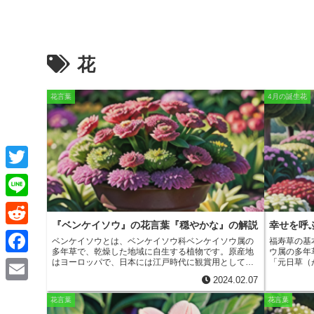
花
花言葉
4月の誕生花
T
w
L
i
『ベンケイソウ』の花言葉『穏やかな』の解説
幸せを呼
i
R
ベンケイソウとは
、ベンケイソウ科ベンケイソウ属の
福寿草の基
t
n
多年草で、乾燥した地域に自生する植物です。原産地
ウ属の多年
e
F
はヨーロッパで、日本には江戸時代に観賞用として持
「元日草（
t
e
ち込まれました。ベンケイソウは、高さ20～30cm程度
う）」とも
d
2024.02.07
に成長し、葉は肉厚でロゼット状に広がります。花
九州の山地
a
e
E
は、夏から秋にかけて茎の先端に咲き、色はピンクや
地に生息し
花言葉
花言葉
d
白、黄色などがあります。ベンケイソウは、日当たり
です。葉は
c