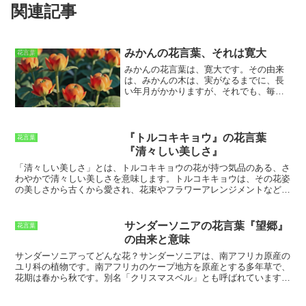
関連記事
みかんの花言葉、それは寛大
花言葉
みかんの花言葉は、寛大です
。その由来
は、みかんの木は、実がなるまでに、長
い年月がかかりますが、それでも、毎
年、おいしい実をつけてくれる、寛大な
木であるからだそうです。また、みかん
の花はとても小さく、目立たない花です
が、とてもいい香りがします。そのこと
『トルコキキョウ』の花言葉
花言葉
から、みかんの花には、「謙虚」という
『清々しい美しさ』
意味があるそうです。みかんの花言葉
「清々しい美しさ」とは、トルコキキョウの花が持つ気品のある、さ
は、寛大と謙虚の二つがあります。寛大
わやかで清々しい美しさを意味します。
トルコキキョウは、その花姿
とは、他人の過ちや欠点を許し、受け入
の美しさから古くから愛され、花束やフラワーアレンジメントなどに
れることです。謙虚とは、自分の能力や
よく使用されてきました。また、トルコキキョウには、花言葉として
功績を誇らず、控えめにすることです。
「清々しい美しさ」がつけられており、そのさわやかな美しさを表し
みかんの花言葉は、どちらも、人間にと
ています。トルコキキョウの花は、花びらが薄く、繊細なグラデーシ
って大切な徳目です。
サンダーソニアの花言葉『望郷』
花言葉
ョンを描くのが特徴です。花色は、白、ピンク、紫、ブルーなど、さ
の由来と意味
まざまなものがあります。また、トルコキキョウの花は、花持ちがよ
く、長く楽しむことができることも魅力です。トルコキキョウの
サンダーソニアってどんな花？
サンダーソニアは、南アフリカ原産の
「清々しい美しさ」は、その花姿の美しさだけでなく、その花持ちの
ユリ科の植物です。南アフリカのケープ地方を原産とする多年草で、
良さからも感じることができます。トルコキキョウの花は、花瓶に生
花期は春から秋です。別名「クリスマスベル」とも呼ばれています。
けても、ドライフラワーにしても、その美しさを長く楽しむことがで
草丈は30～90cmほどで、細長い葉と、ユリに似た花をつけます。花
きます。
色は白、ピンク、オレンジなどがあり、筒状の花弁が特徴的です。花