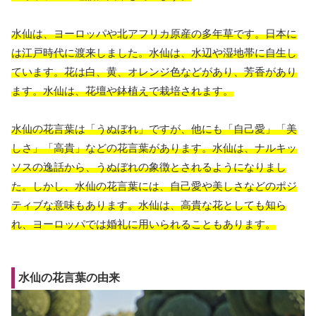
水仙は、ヨーロッパや北アフリカ原産の多年草です。日本に
は江戸時代に渡来しました。水仙は、水辺や湿地帯に自生し
ています。花は白、黄、オレンジ色などがあり、芳香があり
ます。水仙は、花壇や鉢植えで栽培されます。
水仙の花言葉は「うぬぼれ」ですが、他にも「自己愛」「美
しさ」「高貴」などの花言葉があります。水仙は、ナルキッ
ソスの逸話から、うぬぼれの象徴とされるようになりまし
た。しかし、水仙の花言葉には、自己愛や美しさなどのポジ
ティブな意味もあります。水仙は、高貴な花としても知ら
れ、ヨーロッパでは婚礼に用いられることもあります。
水仙の花言葉の由来