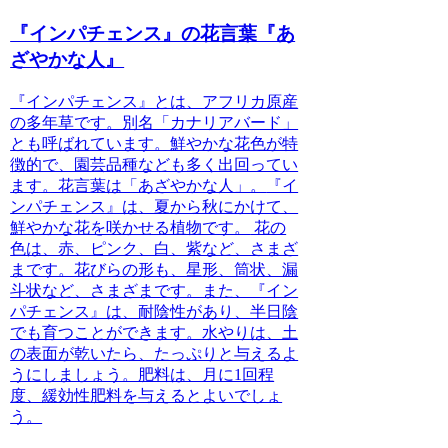
『インパチェンス』の花言葉『あ
ざやかな人』
『インパチェンス』とは
、アフリカ原産
の多年草です。別名「カナリアバード」
とも呼ばれています。鮮やかな花色が特
徴的で、園芸品種なども多く出回ってい
ます。花言葉は「あざやかな人」。
『イ
ンパチェンス』は、夏から秋にかけて、
鮮やかな花を咲かせる植物です。
花の
色は、赤、ピンク、白、紫など、さまざ
まです。花びらの形も、星形、筒状、漏
斗状など、さまざまです。また、『イン
パチェンス』は、耐陰性があり、半日陰
でも育つことができます。水やりは、土
の表面が乾いたら、たっぷりと与えるよ
うにしましょう。肥料は、月に1回程
度、緩効性肥料を与えるとよいでしょ
う。