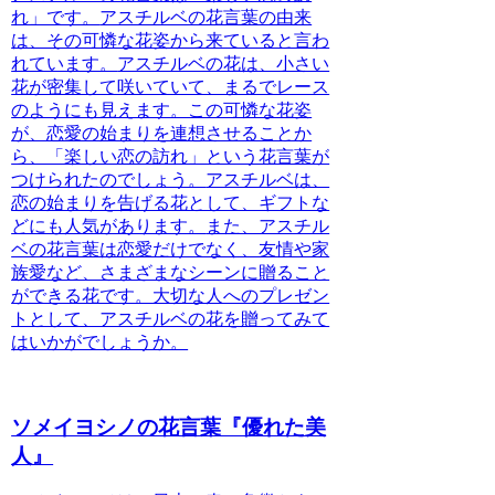
れ」です。
アスチルベの花言葉の由来
は、その可憐な花姿から来ていると言わ
れています。
アスチルベの花は、小さい
花が密集して咲いていて、まるでレース
のようにも見えます。この可憐な花姿
が、恋愛の始まりを連想させることか
ら、「楽しい恋の訪れ」という花言葉が
つけられたのでしょう。
アスチルベは、
恋の始まりを告げる花として、ギフトな
どにも人気があります。
また、アスチル
ベの花言葉は恋愛だけでなく、友情や家
族愛など、さまざまなシーンに贈ること
ができる花です。大切な人へのプレゼン
トとして、アスチルベの花を贈ってみて
はいかがでしょうか。
ソメイヨシノの花言葉『優れた美
人』