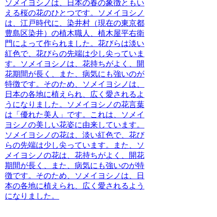
ソメイヨシノは、日本の春の象徴ともい
える桜の花のひとつです。
ソメイヨシノ
は、江戸時代に、染井村（現在の東京都
豊島区染井）の植木職人、植木屋平右衛
門によって作られました。花びらは淡い
紅色で、花びらの先端は少し尖っていま
す。ソメイヨシノは、花持ちがよく、開
花期間が長く、また、病気にも強いのが
特徴です。そのため、ソメイヨシノは、
日本の各地に植えられ、広く愛されるよ
うになりました。
ソメイヨシノの花言葉
は「優れた美人」です。
これは、ソメイ
ヨシノの美しい花姿に由来しています。
ソメイヨシノの花は、淡い紅色で、花び
らの先端は少し尖っています。また、ソ
メイヨシノの花は、花持ちがよく、開花
期間が長く、また、病気にも強いのが特
徴です。そのため、ソメイヨシノは、日
本の各地に植えられ、広く愛されるよう
になりました。