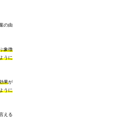
葉の由
ぶ象徴
ように
効果
が
ように
言える