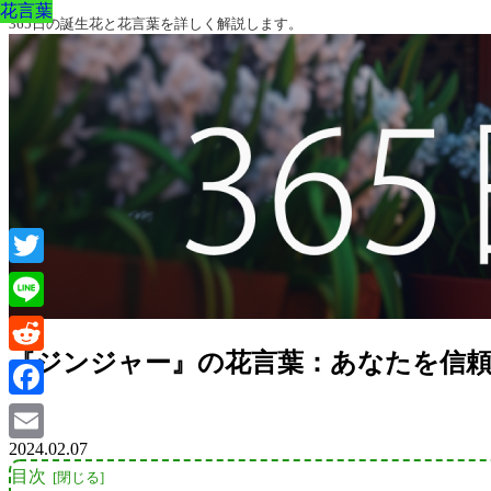
花言葉
花言葉
花言葉
花言葉
花言葉
花言葉
花言葉
365日の誕生花と花言葉を詳しく解説します。
Twitter
Line
『ジンジャー』の花言葉：あなたを信
Reddit
Facebook
2024.02.07
Email
目次