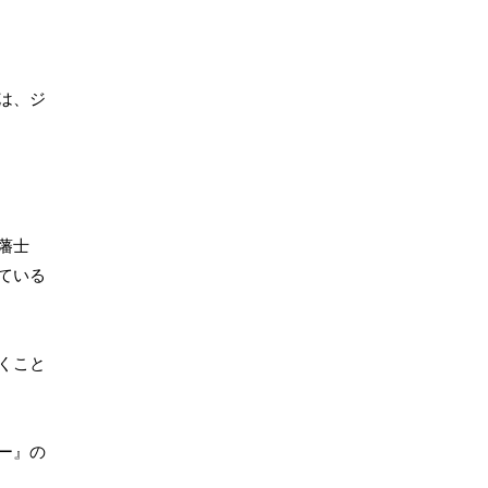
は、ジ
藩士
ている
くこと
ー』の