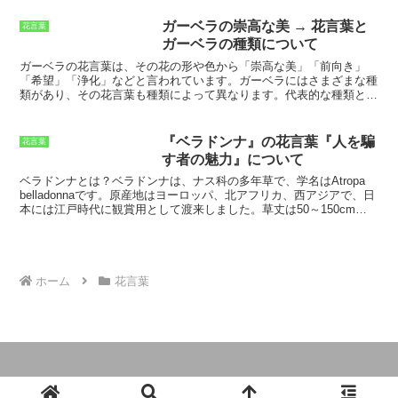
鹸などの原料としても利用されています。
亜麻
は、一年草または多年
草の草本です。茎は細長く、高さは50cmから1mほどになります。葉
ガーベラの崇高な美 → 花言葉と
花言葉
は細長く尖っていて、互生しています。花は青色または白色で、直径
ガーベラの種類について
1cmほどです。果実は蒴果で、中に多数の種子が入っています。
亜麻
は、世界各地の温帯から亜熱帯地域に分布しています。日本では、北
ガーベラの花言葉
は、その花の形や色から「崇高な美」「前向き」
海道や東北地方で栽培されています。亜麻は、日当たりがよく水はけ
「希望」「浄化」などと言われています。
ガーベラにはさまざまな種
の良い土壌を好みます。
類があり
、その花言葉も種類によって異なります。
代表的な種類と花
言葉
は以下の通りです。
赤いガーベラ
情熱、愛、美しさ
ピンクのガー
ベラ
感謝、愛情、幸福
白いガーベラ
純粋、清浄、無垢
オレンジのガー
ベラ
喜び、元気、陽気
黄色のガーベラ
友情、希望、明るい未来ガーベ
『ベラドンナ』の花言葉『人を騙
花言葉
ラの花言葉は、その花の色や形に由来しています。
例えば、赤いガー
す者の魅力』について
ベラは
その情熱的な色から「情熱」「愛」「美しさ」の花言葉を持ち
ます。
白いガーベラは
その純粋な色から「純粋」「清浄」「無垢」の
ベラドンナとは？
ベラドンナは、ナス科の多年草で、学名はAtropa
花言葉を持ちます。ガーベラは、その美しい花形と豊富な花言葉か
belladonnaです。原産地はヨーロッパ、北アフリカ、西アジアで、日
ら、さまざまなシーンで人気のある花です。誕生日、結婚記念日、母
本には江戸時代に観賞用として渡来しました。草丈は50～150cm
の日などの贈り物にぴったりです。また、ガーベラは花壇や鉢植えで
で、茎は太く直立します。葉は卵状披針形で、縁には鋸歯がありま
育てることもでき、ガーデニング初心者にもおすすめです。
す。花期は6～8月で、枝先に釣鐘状の紫色の花を咲かせます。果実
は液果で、熟すと黒紫色になります。ベラドンナは、全草にアルカロ
イドを含む有毒植物です。アルカロイドには、アトロピン、スコポラ
ミン、ヒヨスチアミンなどがあり、これらは神経系に作用して、瞳孔
ホーム
花言葉
散大、徐脈、呼吸抑制、幻覚などの症状を引き起こします。古代ロー
マ時代には、ベラドンナを毒薬として使用していました。ベラドンナ
は、その毒性にもかかわらず、薬用植物としても利用されてきまし
た。アトロピンは、散瞳剤や気管支拡張剤として使用され、スコポラ
ミンは、制吐剤や鎮痙剤として使用されます。また、ベラドンナの葉
や根は、鎮痛剤や抗炎症剤として使用されることもあります。しか
し、ベラドンナは有毒植物であるため、使用には注意が必要です。誤
って摂取すると、重篤な症状を引き起こす可能性があります。ベラド
© 2024 365日の誕生花と全ての花言葉.