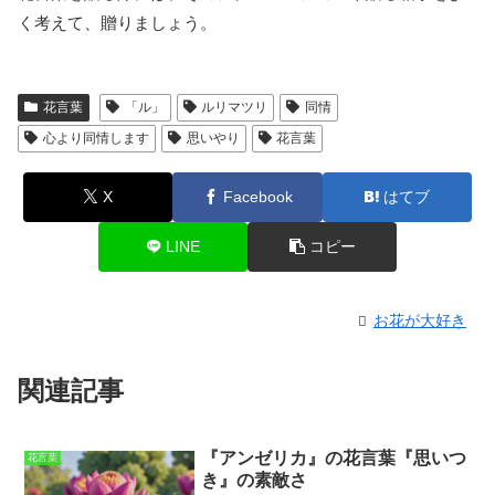
く考えて、贈りましょう。
花言葉
「ル」
ルリマツリ
同情
心より同情します
思いやり
花言葉
X
Facebook
はてブ
LINE
コピー
お花が大好き
関連記事
『アンゼリカ』の花言葉『思いつ
花言葉
き』の素敵さ