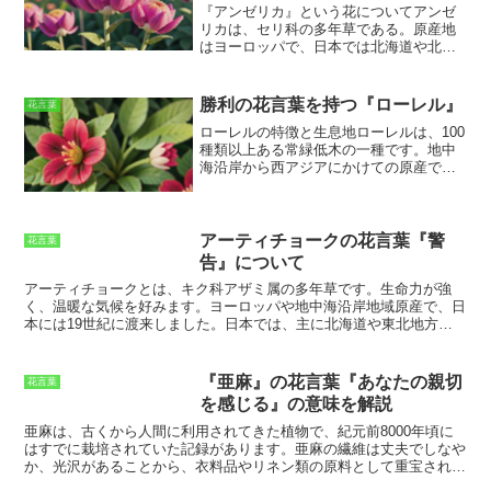
『アンゼリカ』という花について
アンゼ
リカは、セリ科の多年草である。原産地
はヨーロッパで、日本では北海道や北陸
地方に分布している。花期は6～7月で、
白色または淡紫色の花を咲かせる。アン
ゼリカの花言葉は「思いつき」である。
勝利の花言葉を持つ『ローレル』
花言葉
これは、アンゼリカが突然変異しやすい
ローレルの特徴と生息地
ローレルは、100
植物であることに由来している。アンゼ
種類以上ある常緑低木の一種です。
地中
リカは、環境の変化に適応して、さまざ
海沿岸から西アジアにかけての原産で、
まな形や色の花を咲かせる。このことか
現在は世界各地に分布しています。日本
ら、「思いつき」という花言葉がつけら
では、関東地方以西の温暖な地域に自生
れたと考えられている。
しています。ローレルの葉は、長さ10～
20センチ、幅5～10センチの楕円形で、表
アーティチョークの花言葉『警
花言葉
面は光沢があり、裏面は灰緑色です。花
告』について
は、長さ1～2センチの白色で、4～5月頃
アーティチョークとは、キク科アザミ属の多年草
です。生命力が強
に咲きます。果実は、直径1～2センチの
く、温暖な気候を好みます。ヨーロッパや地中海沿岸地域原産で、日
黒色の球形で、10～11月頃に熟します。
本には19世紀に渡来しました。日本では、主に北海道や東北地方で
ローレルは、温暖で乾燥した気候を好み
栽培されています。アーティチョークは、独特な形をした蕾を食用と
ます。日当たりが良く、水はけの良い土
します。蕾は、外側が硬い葉で覆われていて、中は肉厚でほっくりと
壌でよく育ちます。剪定に強く、刈り込
した食感です。アーティチョークは、そのまま茹でて食べたり、サラ
みをして樹形を整えることもできます。
『亜麻』の花言葉『あなたの親切
花言葉
ダや炒め物などに利用されます。また、アーティチョークの根や葉も
ローレルは、その葉や実が料理に使用さ
を感じる』の意味を解説
薬用として利用されます。
れます。葉は、スープやシチューの香味
付けに使われるほか、肉や魚の臭み消し
亜麻
は、古くから人間に利用されてきた植物で、紀元前8000年頃に
にも使われます。実は、ローレルオイル
はすでに栽培されていた記録があります。亜麻の繊維は丈夫でしなや
として抽出され、ハーブオイルや化粧品
か、光沢があることから、衣料品やリネン類の原料として重宝されて
に使用されます。
きました。また、亜麻の種子から採れる亜麻油は、食用油や塗料、石