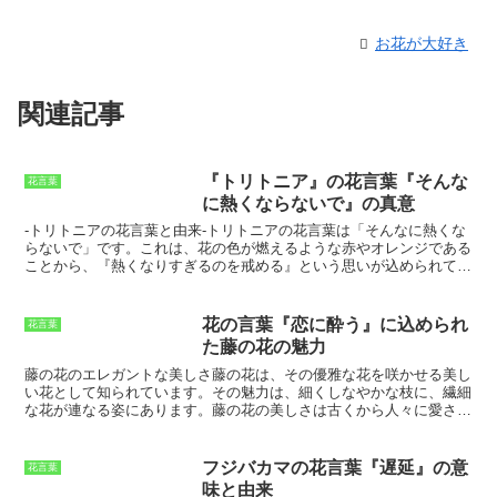
お花が大好き
関連記事
『トリトニア』の花言葉『そんな
花言葉
に熱くならないで』の真意
-トリトニアの花言葉と由来-
トリトニアの花言葉は「そんなに熱くな
らないで」です。
これは、花の色が燃えるような赤やオレンジである
ことから、『熱くなりすぎるのを戒める』という思いが込められてい
ると言われています。トリトニアは、南アフリカ原産のユリ科の植物
です。草丈は30～60cmほどで、夏に咲きます。花色は赤、オレン
ジ、黄色、ピンクなどがあり、筒状の花を咲かせます。
トリトニア
花の言葉『恋に酔う』に込められ
花言葉
は、耐暑性が強く、育てやすいことから、ガーデニングにも人気で
た藤の花の魅力
す。
花壇や鉢植えで楽しむことができます。トリトニアの学名は
「Tritonia」です。これは、古代ギリシャの海の女神「トリトン」に
藤の花のエレガントな美しさ
藤の花は、その優雅な花を咲かせる美し
由来しています。トリトンは、人間の上半身と魚の尾を持つ半人半魚
い花として知られています。その魅力は、細くしなやかな枝に、繊細
の姿をしています。トリトニアの花姿が、トリトンの姿に似ているこ
な花が連なる姿にあります。藤の花の美しさは古くから人々に愛され
とから、この名前が付けられました。
ており、多くの詩や歌、絵画で描かれてきました。藤の花は、紫、ピ
ンク、白など、さまざまな色があります。なかでも、紫色の藤の花が
最も一般的です。藤の花の紫は、高貴で気品のある色として古くから
フジバカマの花言葉『遅延』の意
花言葉
愛されており、皇室のシンボルカラーとしても使われています。藤の
味と由来