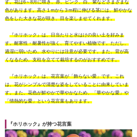
す。花は6～8月に咲き、赤、ピンク、白、紫などさまざまな
色があります。高さ１mから３m程に伸びる茎には、鮮やかな
色をした大きな花が咲き、目を楽しませてくれます。
『ホリホック』は、日当たりと水はけの良い土を好みま
す。耐寒性・耐暑性が強く、育てやすい植物です。ただし、
過湿に弱いため、水やりには注意が必要です。また、背が高
くなるため、支柱を立てて栽培するのがおすすめです。
『ホリホック』は、花言葉が「飾らない愛」です。これ
は、花がシンプルで清楚な姿をしていることに由来していま
す。また、花色が鮮やかで華やかなため、「華やかな愛」や
「情熱的な愛」という花言葉もあります。
『ホリホック』が持つ花言葉