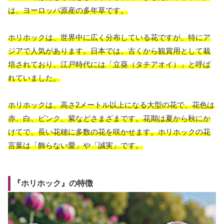
は、ヨーロッパ原産の多年草です。
ホリホックは、世界中に広く分布している花ですが、特にア
ジアで人気があります。日本では、古くから観賞用として栽
培されており、江戸時代には「立葵（タチアオイ）」と呼ば
れていました。
ホリホックは、高さ2メートル以上になる大型の花で、花色は
赤、白、ピンク、紫などさまざまです。花期は夏から秋にか
けてで、長い花穂に多数の花を咲かせます。ホリホックの花
言葉は「飾らない愛」や「誠実」です。
『ホリホック』の特徴