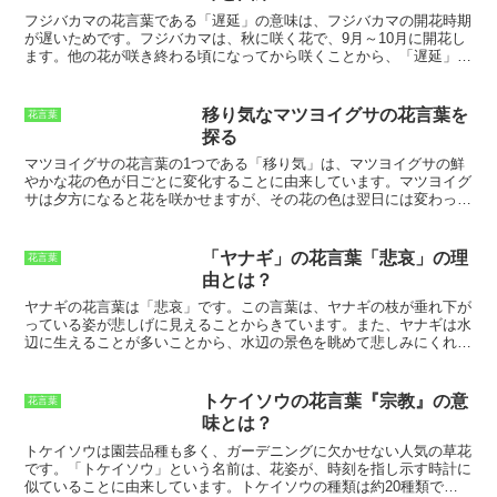
花のエレガントな美しさは、その花言葉にも表れています。藤の花の
花言葉は「恋に酔う」です。これは、藤の花が、その美しい花を咲か
フジバカマの花言葉である「遅延」の意味は、フジバカマの開花時期
せる姿が、人々を恋に酔わせるほど魅力的であることに由来していま
が遅いためです。
フジバカマは、秋に咲く花で、9月～10月に開花し
す。藤の花のエレガントな美しさは、庭木として多くの人に愛されて
ます。他の花が咲き終わる頃になってから咲くことから、「遅延」と
います。藤の花は、つる性の花木のため、フェンスやパーゴラに這わ
いう花言葉が付けられました。また、
フジバカマの花言葉「遅延」に
せて楽しむことができます。また、藤の花は、切り花としても人気が
は、もう一つの意味があります。それは、フジバカマの花が長く咲き
あります。藤の花の花束は、結婚式や誕生日などの贈り物としても喜
続けることから、「永続」という意味もあります。フジバカマの花
移り気なマツヨイグサの花言葉を
花言葉
ばれます。
は、1ヶ月以上咲き続けることが多く、その間に花の色が変化してい
探る
きます。最初は白や淡い紫色の花が、徐々に濃い紫色に変わっていき
ます。この花色の変化が、時間の経過を表しているとも言われていま
マツヨイグサの花言葉の1つである「移り気」は、
マツヨイグサの鮮
す。
やかな花の色が日ごとに変化すること
に由来しています。マツヨイグ
サは夕方になると花を咲かせますが、その花の色は翌日には変わって
しまいます。白や桃色、ピンク、赤など、さまざまな色に変化するの
で、「七変化」とも呼ばれています。この「移り気」という花言葉
は、マツヨイグサの花の色の変化が、人の心の移り変わりを連想させ
「ヤナギ」の花言葉「悲哀」の理
花言葉
ることからつけられたと考えられています。マツヨイグサの花は、日
由とは？
が経つにつれて色を変えるので、人の心も移り変わっていくものだと
いうことを象徴しています。また、マツヨイグサは「移り気」という
ヤナギの花言葉は「悲哀」です。
この言葉は、ヤナギの枝が垂れ下が
花言葉がある一方で、「永遠の愛」という花言葉も持っています。こ
っている姿が悲しげに見えることからきています。また、ヤナギは水
れは、マツヨイグサの花が、夕方の薄明かりの中で美しく咲くことか
辺に生えることが多いことから、水辺の景色を眺めて悲しみにくれる
ら、永遠の愛を象徴していると考えられているためです。
様子も想像されます。
ヤナギは古来より日本人に親しまれてきた植物
です。
ヤナギの枝を折って作った笛は、日本では古くから愛されてき
ました。また、ヤナギの枝は魔除けや厄除けとしても用いられます。
トケイソウの花言葉『宗教』の意
花言葉
ヤナギの花言葉は「悲哀」ですが、
ヤナギそのものは決して悲しい植
味とは？
物ではありません。むしろ、水辺に生えるヤナギは、生命力にあふれ
た植物です。ヤナギの花言葉は、ヤナギの姿や性質から連想されたも
トケイソウ
は園芸品種も多く、ガーデニングに欠かせない人気の草花
のでしょう。しかし、ヤナギの花言葉は決してネガティブな意味では
です。「トケイソウ」という名前は、花姿が、時刻を指し示す時計に
ありません。むしろ、ヤナギの美しさを表現した言葉ともいえるでし
似ていることに由来しています。トケイソウの種類は約20種類で、