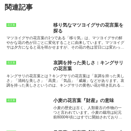
関連記事
移り気なマツヨイグサの花言葉を
花言葉
探る
マツヨイグサの花言葉の1つである「移り気」は、
マツヨイグサの鮮
やかな花の色が日ごとに変化すること
に由来しています。マツヨイグ
サは夕方になると花を咲かせますが、その花の色は翌日には変わって
しまいます。白や桃色、ピンク、赤など、さまざまな色に変化するの
で、「七変化」とも呼ばれています。この「移り気」という花言葉
は、マツヨイグサの花の色の変化が、人の心の移り変わりを連想させ
哀調を持った美しさ：キングサリ
花言葉
ることからつけられたと考えられています。マツヨイグサの花は、日
の花言葉
が経つにつれて色を変えるので、人の心も移り変わっていくものだと
いうことを象徴しています。また、マツヨイグサは「移り気」という
キングサリの花言葉とは？
キングサリの花言葉は「哀調を持った美し
花言葉がある一方で、「永遠の愛」という花言葉も持っています。こ
さ」「清純な美しさ」「高貴」「気品」「威厳」などがあります。哀
れは、マツヨイグサの花が、夕方の薄明かりの中で美しく咲くことか
調を持った美しさというのは、キングサリの黄色い花が咲き乱れる
ら、永遠の愛を象徴していると考えられているためです。
中、どこか物悲しさを感じさせる雰囲気があることからきているとい
われています。また、キングサリの高い樹形や美しい花の姿から「清
純な美しさ」「高貴」「気品」「威厳」という花言葉がつけられまし
小麦の花言葉『財産』の意味
花言葉
た。
小麦の歴史は古く、人類最古の作物の一
つと言われています。
小麦の栽培は紀元
前8000年頃にはすでに開始されており、
メソポタミア文明や古代エジプト文明で
も栽培されていました。日本へは、中国