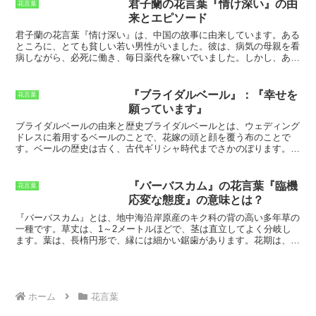
を経て6世紀ごろに伝わったとされ、『日
君子蘭の花言葉『情け深い』の由
花言葉
本書紀』には、天武天皇が飢饉対策とし
来とエピソード
て全国に小麦の栽培を奨励したとの記述
があります。今日では、世界中で小麦の
君子蘭の花言葉『情け深い』は、中国の故事に由来しています。
ある
栽培が行われており、世界の穀物生産量
ところに、とても貧しい若い男性がいました。彼は、病気の母親を看
の約2割を小麦が占めています。主要な小
病しながら、必死に働き、毎日薬代を稼いでいました。しかし、ある
麦の産地は、中国、インド、アメリカ、
日、彼は仕事中に怪我をしてしまい、働けなくなってしまいました。
ロシア、カナダ、オーストラリアなどで
男性は、途方に暮れていました。薬代の工面もままならなくなり、母
す。小麦は、パン、パスタ、麺類、クッ
親の病状は悪化の一途をたどっていました。そんなある日、男性は庭
『ブライダルベール』：『幸せを
花言葉
キー、ケーキなど、さまざまな食品の原
に咲く君子蘭の花を見つけました。その花は、とても美しく、男性は
願っています』
料として使用されています。
また、小麦
思わず心を奪われました。男性は、その花を母親にプレゼントしまし
粉は、でんぷん、タンパク質、ビタミ
た。すると、母親は、その花を見てとても喜びました。そして、その
ブライダルベールの由来と歴史
ブライダルベールとは、ウェディング
ン、ミネラルが豊富で、栄養価の高い食
日から、母親の病状はみるみるうちに回復していったのです。男性
ドレスに着用するベールのことで、花嫁の頭と顔を覆う布のことで
品です。小麦は人類の食生活に欠かせな
は、君子蘭の花に感謝し、その花のことを「情け深い花」と呼ぶよう
す。ベールの歴史は古く、古代ギリシャ時代までさかのぼります。古
い作物であり、今後もその重要性は増し
になりました。そして、それが君子蘭の花言葉の由来となったので
代ギリシャでは、花嫁は白いチュール製のベールを着用し、そのベー
ていくものと考えられています。
す。
ルは花嫁の純潔と貞操の象徴とされていました。また、ベールは花嫁
の頭部を悪霊から守るためのものでもあったと考えられています。中
『バーバスカム』の花言葉『臨機
花言葉
世ヨーロッパでは、ベールは花嫁の社会的地位や富の象徴とされてお
応変な態度』の意味とは？
り、貴族の花嫁は長いベールを着用していました。また、この時代に
は、ベールは花嫁の顔を覆うだけでなく、花嫁の身体全体を覆うこと
『バーバスカム』とは、地中海沿岸原産のキク科の背の高い多年草の
もありました。これは、花嫁の身体が男性の目から守られるためと考
一種です。
草丈は、1～2メートルほどで、茎は直立してよく分岐し
えられています。ルネッサンス期には、ベールはより装飾的なものと
ます。葉は、長楕円形で、縁には細かい鋸歯があります。花期は、6
なり、レースやビーズで飾られたベールが人気となりました。また、
～8月で、鮮やかな黄色の花を咲かせます。花は、穂状または総状花
この時代には、ベールを頭部に固定するティアラやヘッドドレスが使
序に付き、花冠は、筒状で、先端が5裂しています。
『バーバスカ
用されるようになりました。現代では、ベールは花嫁の純潔や貞操の
ム』は、日当たりの良い場所を好み、排水の良い土壌でよく育ちま
象徴ではなく、花嫁の美しさを引き立てるためのアクセサリーとして
す。また、耐寒性も強く、-10℃程度の寒さに耐えることができま
着用されています。ベールの長さは、花嫁の好みやウェディングドレ
す。
繁殖は、種まきまたは株分けで行うことができます。
『バーバス
ホーム
花言葉
スのデザインによって異なります。また、ベールの色は、ホワイト、
カム』は、その美しい花姿から、観賞用として人気があります。ま