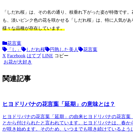
「しだれ桜」は、その名の通り、枝垂れ下がった姿が特徴です。
も、淡いピンク色の花を咲かせる「しだれ桜」は、特に人気があ
様々な品種が存在しています。
花言葉
「し」
しだれ桜
円熟した美人
花言葉
X
Facebook
はてブ
LINE
コピー
お花が大好き
関連記事
ヒヨドリバナの花言葉「延期」の意味とは？
ヒヨドリバナの花言葉「延期」の由来
ヒヨドリバナの花言葉
とから付けられたと言われています。
ヒヨドリバナは、春か
が咲き始めます。そのため、いつまでも咲き続けているよう