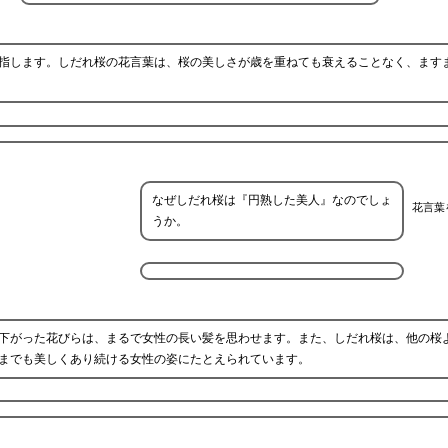
指します。しだれ桜の花言葉は、桜の美しさが歳を重ねても衰えることなく、ます
なぜしだれ桜は『円熟した美人』なのでしょ
花言葉
うか。
下がった花びらは、まるで女性の長い髪を思わせます。また、しだれ桜は、他の桜
までも美しくあり続ける女性の姿にたとえられています。