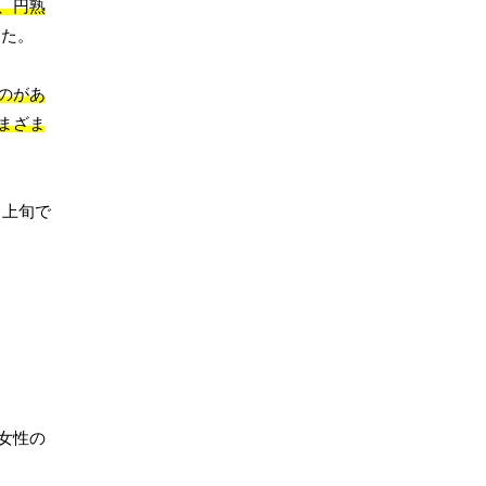
、円熟
した。
のがあ
まざま
月上旬で
女性の