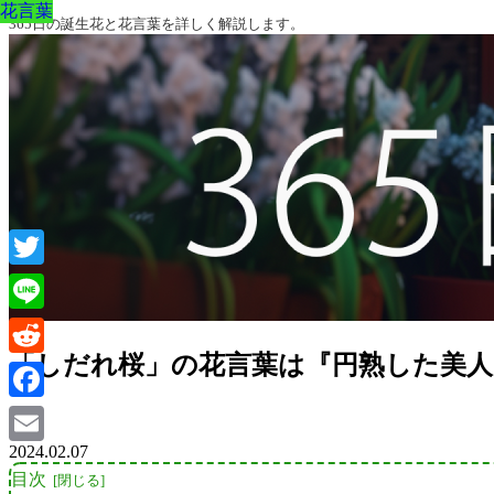
花言葉
花言葉
花言葉
花言葉
花言葉
花言葉
花言葉
365日の誕生花と花言葉を詳しく解説します。
Twitter
Line
「しだれ桜」の花言葉は『円熟した美人
Reddit
Facebook
2024.02.07
Email
目次