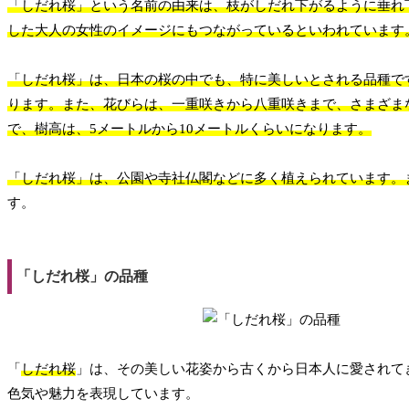
「しだれ桜」という名前の由来は、枝がしだれ下がるように垂れ
した大人の女性のイメージにもつながっているといわれています
「しだれ桜」は、日本の桜の中でも、特に美しいとされる品種で
ります。また、花びらは、一重咲きから八重咲きまで、さまざま
で、樹高は、5メートルから10メートルくらいになります。
「しだれ桜」は、公園や寺社仏閣などに多く植えられています。
す。
「しだれ桜」の品種
「
しだれ桜
」は、その美しい花姿から古くから日本人に愛されて
色気や魅力を表現しています。