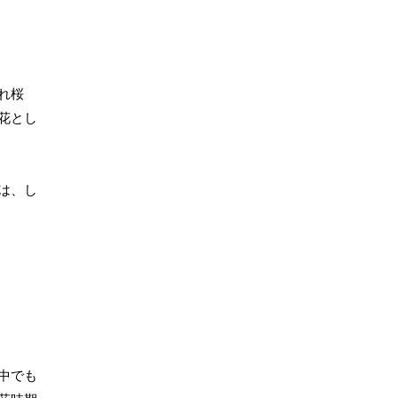
れ桜
花とし
は、し
中でも