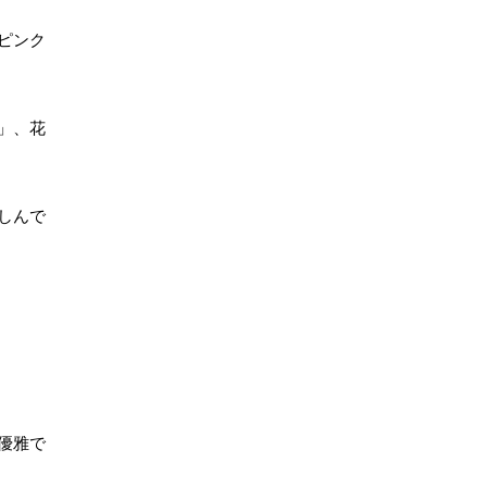
ピンク
」、花
しんで
優雅で