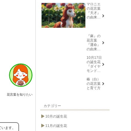
マロニエ
の花言葉
『天才』
の由来と
意味
『麻』の
花言葉
『運命』
の由来と
意味
10月17日
の誕生花
『ダイヤ
モンドリ
リー(花言
椿（白）
葉→また
の花言葉
会う日を
と育て方
楽しみ
に、忍
花言葉を知りたい
耐、箱入
り娘)』に
ついて
カテゴリー
10月の誕生花
11月の誕生花
ています。