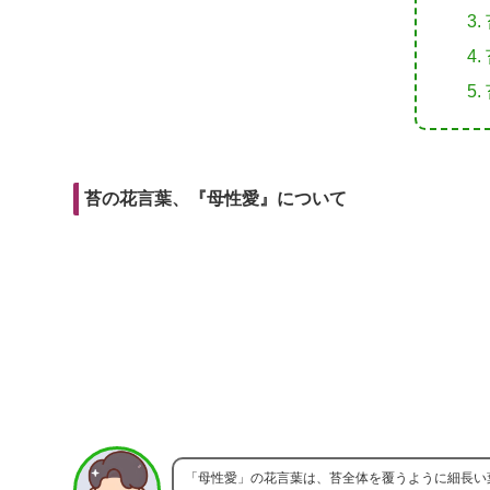
r
m
i
e
a
t
b
i
o
l
o
k
苔の花言葉、『母性愛』について
「母性愛」の花言葉は、苔全体を覆うように細長い