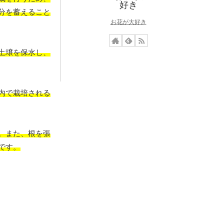
分を蓄えること
お花が大好き
土壌を保水し、
内で栽培される
。また、根を張
です。