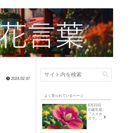
2024.02.07
よく見られているページ
6月22日
の誕生花
『スイカ
ズラ』花
言葉と由
来