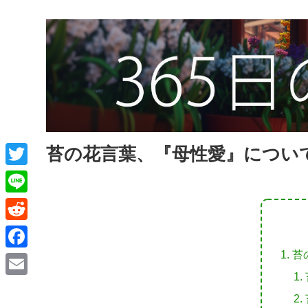
苔の花言葉、『母性愛』につい
T
w
L
i
i
R
t
n
e
苔
F
t
e
d
a
e
E
d
c