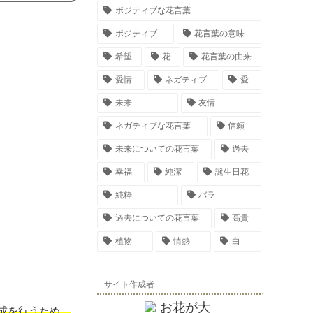
ポジティブな花言葉
ポジティブ
花言葉の意味
希望
花
花言葉の由来
愛情
ネガティブ
愛
未来
友情
ネガティブな花言葉
信頼
未来についての花言葉
過去
幸福
純潔
誕生日花
純粋
バラ
過去についての花言葉
高貴
植物
情熱
白
サイト作成者
成を行うため、