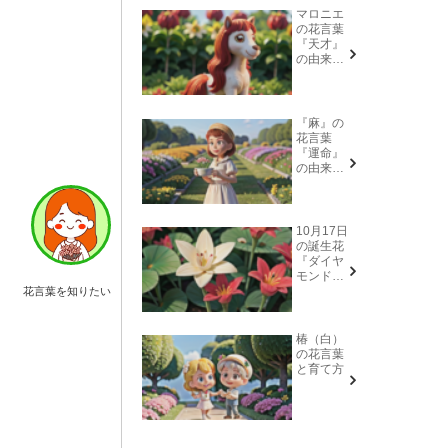
マロニエ
の花言葉
『天才』
の由来と
意味
『麻』の
花言葉
『運命』
の由来と
意味
10月17日
の誕生花
『ダイヤ
モンドリ
リー(花言
花言葉を知りたい
葉→また
会う日を
楽しみ
椿（白）
に、忍
の花言葉
耐、箱入
と育て方
り娘)』に
ついて