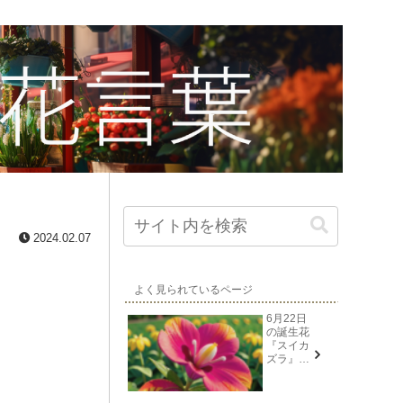
2024.02.07
よく見られているページ
6月22日
の誕生花
『スイカ
ズラ』花
言葉と由
来