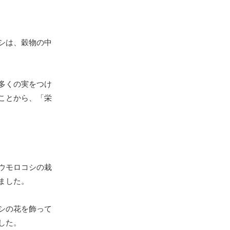
シは、穀物の中
多くの実をつけ
ことから、「栄
ウモロコシの栽
ました。
シの花を飾って
した。