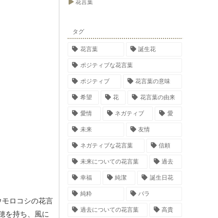
花言葉
タグ
花言葉
誕生花
ポジティブな花言葉
ポジティブ
花言葉の意味
希望
花
花言葉の由来
愛情
ネガティブ
愛
未来
友情
ネガティブな花言葉
信頼
未来についての花言葉
過去
幸福
純潔
誕生日花
純粋
バラ
ウモロコシの花言
過去についての花言葉
高貴
穂を持ち、風に