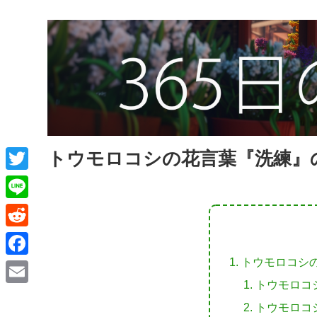
トウモロコシの花言葉『洗練』
T
w
L
i
i
R
t
n
e
トウモロコシ
F
t
e
d
トウモロコ
a
e
E
d
トウモロコ
c