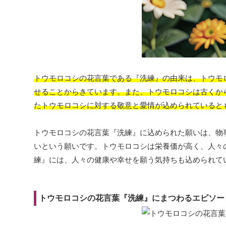
トウモロコシの花言葉である『洗練』の由来は、トウモ
せることからきています。また、トウモロコシは古くか
たトウモロコシに対する敬意と愛情が込められていると
トウモロコシの花言葉『洗練』に込められた願いは、物
いという願いです。トウモロコシは栄養価が高く、人々
練』には、人々の健康や幸せを願う気持ちも込められて
トウモロコシの花言葉『洗練』にまつわるエピソー