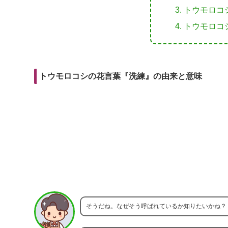
r
m
i
トウモロコ
e
a
t
トウモロコ
b
i
o
l
o
トウモロコシの花言葉『洗練』の由来と意味
k
そうだね。なぜそう呼ばれているか知りたいかね？