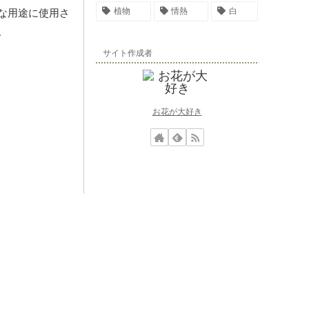
植物
情熱
白
な用途に使用さ
。
サイト作成者
お花が大好き