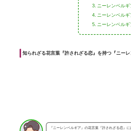
r
m
i
ニーレンベルギ
e
a
t
ニーレンベルギ
b
i
ニーレンベルギ
o
l
o
k
知られざる花言葉『許されざる恋』を持つ『ニーレ
『ニーレンベルギア』の花言葉『許されざる恋』に