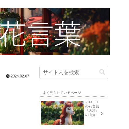
2024.02.07
よく見られているページ
マロニエ
の花言葉
『天才』
の由来と
意味