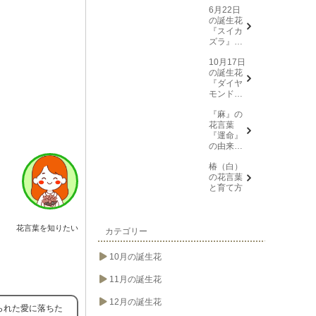
6月22日
の誕生花
『スイカ
ズラ』花
言葉と由
10月17日
来
の誕生花
『ダイヤ
モンドリ
リー(花言
『麻』の
葉→また
花言葉
会う日を
『運命』
楽しみ
の由来と
に、忍
意味
耐、箱入
椿（白）
り娘)』に
の花言葉
ついて
と育て方
花言葉を知りたい
カテゴリー
10月の誕生花
11月の誕生花
12月の誕生花
られた愛に落ちた