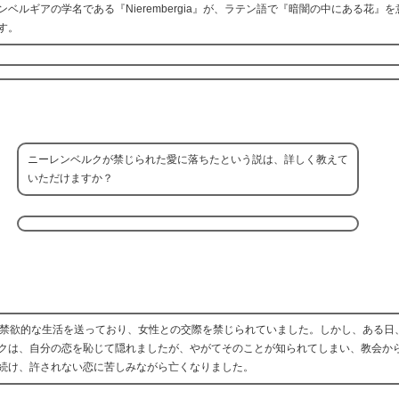
ルギアの学名である『Nierembergia』が、ラテン語で『暗闇の中にある花』
す。
ニーレンベルクが禁じられた愛に落ちたという説は、詳しく教えて
いただけますか？
、禁欲的な生活を送っており、女性との交際を禁じられていました。しかし、ある日
クは、自分の恋を恥じて隠れましたが、やがてそのことが知られてしまい、教会か
続け、許されない恋に苦しみながら亡くなりました。