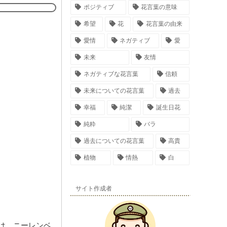
ポジティブ
花言葉の意味
希望
花
花言葉の由来
愛情
ネガティブ
愛
未来
友情
ネガティブな花言葉
信頼
未来についての花言葉
過去
幸福
純潔
誕生日花
純粋
バラ
過去についての花言葉
高貴
植物
情熱
白
サイト作成者
は、ニーレンベ