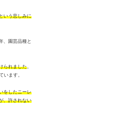
という悲しみに
年、園芸品種と
けられました
。
ています。
いをしたニーレ
が、許されない