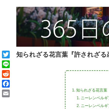
知られざる花言葉『許されざる
T
w
L
i
i
R
t
n
e
知られざる花言葉
F
t
e
d
ニーレンベルギ
a
e
E
d
ニーレンベルギ
c