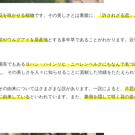
花を咲かせる植物
です。その美しさとは裏腹に、
「許されざる恋」
部やウルグアイを原産地
とする多年草であることがわかります。近
園長でもある
ヨハン・ハインリヒ・ニーレンベルクにちなんで名づ
介し、その美しさを人々に知らせることに貢献した功績をたたえられ
その由来についてはさまざまな説があります。一説によると、
片思
に由来している
といわれています。また、
裏側を隠して咲く花の姿