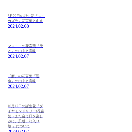
6月22日の誕生花『スイ
カズラ』花言葉と由来
2024.02.08
マロニエの花言葉『天
才』の由来と意味
2024.02.07
『麻』の花言葉『運
命』の由来と意味
2024.02.07
10月17日の誕生花『ダ
イヤモンドリリー(花言
葉→また会う日を楽し
みに、忍耐、箱入り
娘)』について
2024.02.07